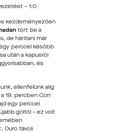
vezetést – 1:0
n és kezdeményezően
madan
tört be a
, de hárítani már
négy perccel később
sa után a kapusról
eggyorsabban, és
nk, ellenfelünk alig
: a 19. percben Corr
ajd egy perccel
jabb góltól – ez volt
elemében
 Ouro távoli