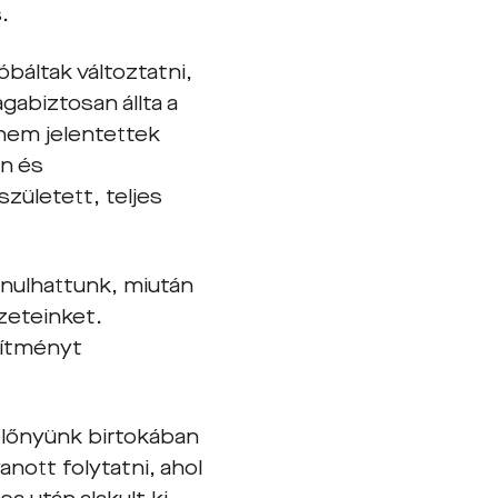
.
báltak változtatni,
gabiztosan állta a
 nem jelentettek
en és
zületett, teljes
onulhattunk, miután
zeteinket.
sítményt
előnyünk birtokában
nott folytatni, ahol