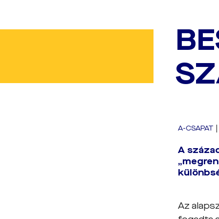
BE
SZ
A-CSAPAT
A század
„megreng
különbs
Az alaps