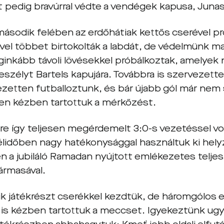
 pedig bravúrral védte a vendégek kapusa, Junas
második felében az erdőhátiak kettős cserével pró
vel többet birtokolták a labdát, de védelmünk ma
eginkább távoli lövésekkel próbálkoztak, amelyek
eszélyt Bartels kapujára. Továbbra is szervezett
zetten futballoztunk, és bár újabb gól már nem s
n kézben tartottuk a mérkőzést.
re így teljesen megérdemelt 3:0-s vezetéssel v
félidőben nagy hatékonysággal használtuk ki hely
n a jubiláló Ramadan nyújtott emlékezetes telje
rmasával.
k játékrészt cserékkel kezdtük, de háromgólos 
 is kézben tartottuk a meccset. Igyekeztünk ugya