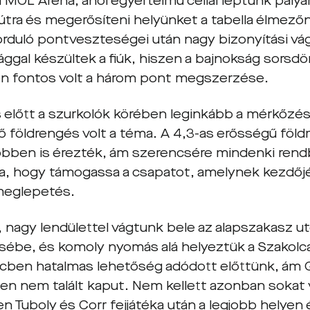
 MOL Aréna, ahol egyértelmű céllal léptünk pályár
útra és megerősíteni helyünket a tabella élmező
forduló pontveszteségei után nagy bizonyítási vá
ággal készültek a fiúk, hiszen a bajnokság sorsd
n fontos volt a három pont megszerzése.
 előtt a szurkolók körében leginkább a mérkőzés
 földrengés volt a téma. A 4,3-as erősségű föl
öbben is érezték, ám szerencsére mindenki ren
a, hogy támogassa a csapatot, amelynek kezdő
meglepetés.
 nagy lendülettel vágtunk bele az alapszakasz ut
ébe, és komoly nyomás alá helyeztük a Szakolc
rcben hatalmas lehetőség adódott előttünk, ám G
n nem talált kaput. Nem kellett azonban sokat vá
n Tuboly és Corr fejjátéka után a legjobb helyen