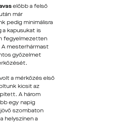
avas
előbb a felső
 után már
k pedig minimálisra
g a kapusukat is
an fegyelmezetten
. A mesterhármast
ontos győzelmet
mérkőzését.
volt a mérkőzés első
ltunk kicsit az
épített. A három
ebb egy napig
t jövő szombaton
a helyszínen a