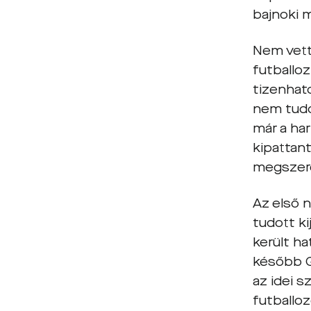
bajnoki 
Nem vett
futballo
tizenhat
nem tudo
már a ha
kipattan
megszere
Az első 
tudott ki
került ha
később Gr
az idei 
futballo