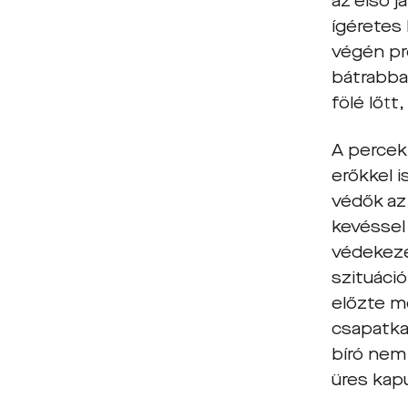
az első j
ígéretes
végén pr
bátrabba
fölé lőtt
A percek
erőkkel i
védők az
kevéssel 
védekezé
szituáci
előzte m
csapatka
bíró nem
üres kapu