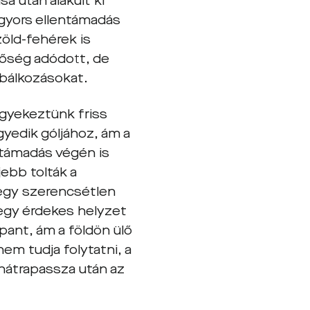
a után alakult ki
gyors ellentámadás
zöld-fehérek is
tőség adódott, de
róbálkozásokat.
igyekeztünk friss
gyedik góljához, ám a
 támadás végén is
jebb tolták a
 egy szerencsétlen
t egy érdekes helyzet
ant, ám a földön ülő
em tudja folytatni, a
 hátrapassza után az