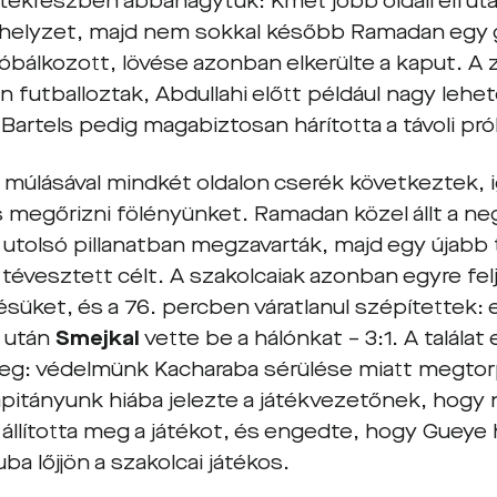
átékrészben abbahagytuk: Kmeť jobb oldali elfutás
 helyzet, majd nem sokkal később Ramadan egy 
óbálkozott, lövése azonban elkerülte a kaput. A 
n futballoztak, Abdullahi előtt például nagy lehe
, Bartels pedig magabiztosan hárította a távoli p
 múlásával mindkét oldalon cserék következtek, 
s megőrizni fölényünket. Ramadan közel állt a ne
 utolsó pillanatban megzavarták, majd egy újabb
tévesztett célt. A szakolcaiak azonban egyre fel
süket, és a 76. percben váratlanul szépítettek:
ó után
Smejkal
vette be a hálónkat – 3:1. A talála
eg: védelmünk Kacharaba sérülése miatt megtorp
pitányunk hiába jelezte a játékvezetőnek, hogy n
 állította meg a játékot, és engedte, hogy Gueye
ba lőjjön a szakolcai játékos.