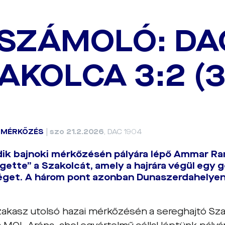
SZÁMOLÓ: DAC
AKOLCA 3:2 (3
|
MÉRKŐZÉS
|
szo 21.2.2026
, DAC 1904
ik bajnoki mérkőzésén pályára lépő Ammar Ra
ette” a Szakolcát, amely a hajrára végül egy 
éget. A három pont azonban Dunaszerdahelyen
zakasz utolsó hazai mérkőzésén a sereghajtó Sz