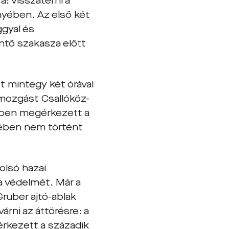
a: visszatérni a
nyében. Az első két
ggyal és
öntő szakasza előtt
t mintegy két órával
dmozgást Csallóköz-
dben megérkezett a
jében nem történt
olsó hazai
a védelmét. Már a
ruber ajtó-ablak
rni az áttörésre: a
 érkezett a századik