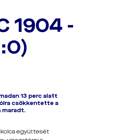
 1904 -
:0)
madan 13 perc alatt
gólra csökkentette a
 maradt.
akolca együttesét