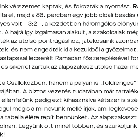
nk vérszemet kaptak, és fokozták a nyomást.
R
álta el, majd a 88. percben egy jobb oldali beadás
es volt – 3:2 –, a kezdetben háromgólos előnyün
 A hajrá így izgalmasan alakult, a szakolcaiak mé
dték az utolsó pontrúgáshoz, játékosaink azonb
ek, és nem engedték ki a kezükből a győzelmet
vastapssal lecserélt Ramadan főszereplésével f
 és sikerrel zártuk az alapszakasz utolsó hazai 
a Csallóközben, hanem a pályán is „földrengés” 
ájában. A biztos vezetés tudatában már tartaléko
 ellenfelünk pedig ezt kihasználva kétszer is sz
égül mégis a mi nevünk mellé írják, ami legkeves
 a tabella élére repít bennünket. Az alapszakasz
solnán. Legyünk ott minél többen, és szurkoljunk 
k!