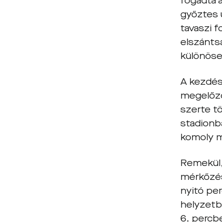
fogadta a
győztes 
tavaszi 
elszánts
különöse
A kezdés
megelőző
szerte t
stadionb
komoly 
Remekül,
mérkőzés
nyitó pe
helyzetbe
6. percbe