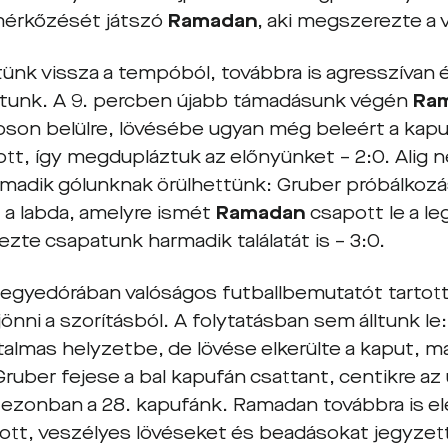
mérkőzését játszó
Ramadan
, aki megszerezte a 
ünk vissza a tempóból, továbbra is agresszíva
ztunk. A 9. percben újabb támadásunk végén
Ra
oson belülre, lövésébe ugyan még beleért a kapus
tt, így megdupláztuk az előnyünket – 2:0. Alig 
rmadik gólunknak örülhettünk: Gruber próbálkozá
t a labda, amelyre ismét
Ramadan
csapott le a l
zte csapatunk harmadik találatát is – 3:0.
negyedórában valóságos futballbemutatót tartottu
jönni a szorításból. A folytatásban sem álltunk le
talmas helyzetbe, de lövése elkerülte a kaput, m
uber fejese a bal kapufán csattant, centikre az ú
szezonban a 28. kapufánk. Ramadan továbbra is 
zott, veszélyes lövéseket és beadásokat jegyzett,