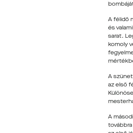
bombáját
A félidő 
és valami
sarat. L
komoly v
fegyelme
mértékbe
A szünet
az első 
Különöse
mesterhá
A másodi
továbbra