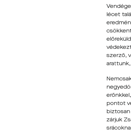
Vendégei
lécet tal
eredmény
csökkent.
előrekül
védekezt
szerző, 
arattunk,
Nemcsak 
negyedór
erőnkkel,
pontot v
biztosan
zárjuk Z
srácokna