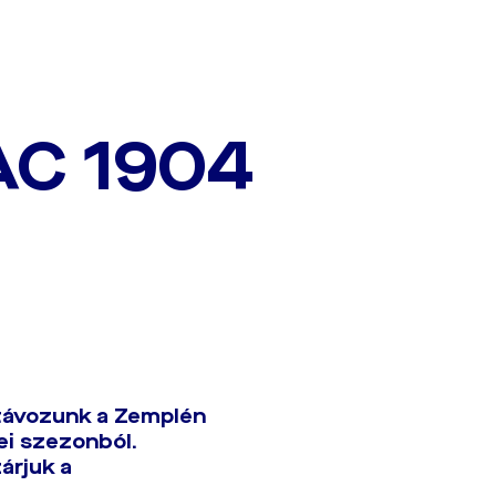
AC 1904
távozunk a Zemplén
ei szezonból.
árjuk a