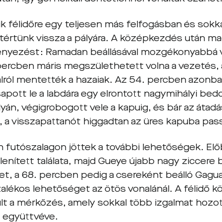
k félidőre egy teljesen más felfogásban és sok
tértünk vissza a pályára. A középkezdés után m
yezést: Ramadan beállásával mozgékonyabbá v
 percben máris megszülethetett volna a vezetés
lról mentették a hazaiak. Az 54. percben azonban
apott le a labdára egy elrontott nagymihályi bed
án, végigrobogott vele a kapuig, és bár az átadá
 a visszapattanót higgadtan az üres kapuba passz
án futószalagon jöttek a további lehetőségek. El
enített találata, majd Gueye újabb nagy ziccere b
et, a 68. percben pedig a csereként beálló Gagua
alékos lehetőséget az ötös vonalánál. A félidő k
ült a mérkőzés, amely sokkal több izgalmat hozot
z együttvéve.