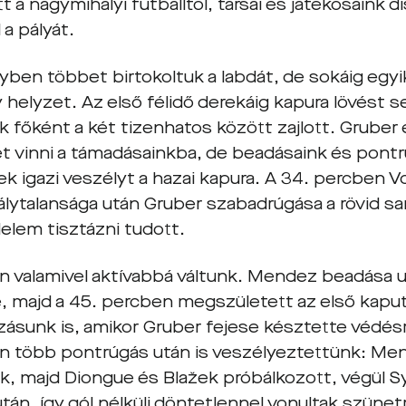
 a nagymihályi futballtól, társai és játékosaink d
 a pályát.
ben többet birtokoltuk a labdát, de sokáig egyik
y helyzet. Az első félidő derekáig kapura lövést
ték főként a két tizenhatos között zajlott. Grube
et vinni a támadásainkba, de beadásaink és pon
ek igazi veszélyt a hazai kapura. A 34. percben V
lytalansága után Gruber szabadrúgása a rövid saro
elem tisztázni tudott.
an valamivel aktívabbá váltunk. Mendez beadása ut
, majd a 45. percben megszületett az első kaput 
zásunk is, amikor Gruber fejese késztette védés
n több pontrúgás után is veszélyeztettünk: Me
k, majd Diongue és Blažek próbálkozott, végül Syl
tán, így gól nélküli döntetlennel vonultak szünet