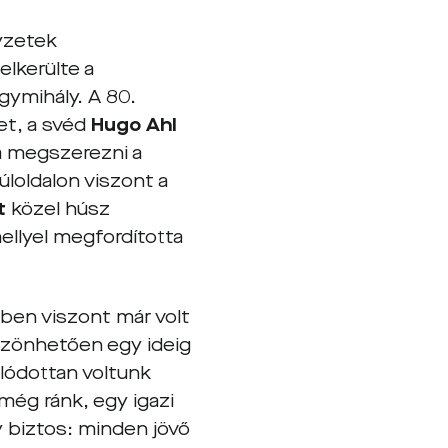
lyzetek
lkerülte a
gymihály. A 80.
et, a svéd
Hugo Ahl
ra megszerezni a
úloldalon viszont a
t
közel húsz
ellyel megfordította
zben viszont már volt
öszönhetően egy ideig
lódottan voltunk
még ránk, egy igazi
 biztos: minden jövő