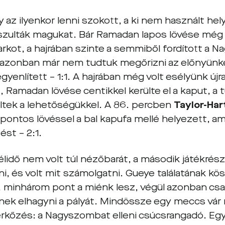
 az ilyenkor lenni szokott, a ki nem használt he
ulták magukat. Bár Ramadan lapos lövése még e
kot, a hajrában szinte a semmiből fordított a Na
azonban már nem tudtuk megőrizni az előnyünk
egyenlített – 1:1. A hajrában még volt esélyünk új
 Ramadan lövése centikkel kerülte el a kaput, a t
éltek a lehetőségükkel. A 86. percben
Taylor-Har
pontos lövéssel a bal kapufa mellé helyezett, am
st – 2:1.
élidő nem volt túl nézőbarát, a második játékrés
ni, és volt mit számolgatni. Gueye találatának k
, minhárom pont a miénk lesz, végül azonban csa
nek elhagyni a pályát. Mindössze egy meccs vár 
rkőzés: a Nagyszombat elleni csúcsrangadó. Egy