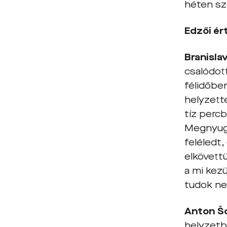
héten sz
Edzői ér
Branisla
csalódott
félidőbe
helyzette
tíz perc
Megnyugt
feléledt
elkövett
a mi kezü
tudok nek
Anton Šo
helyzetbő