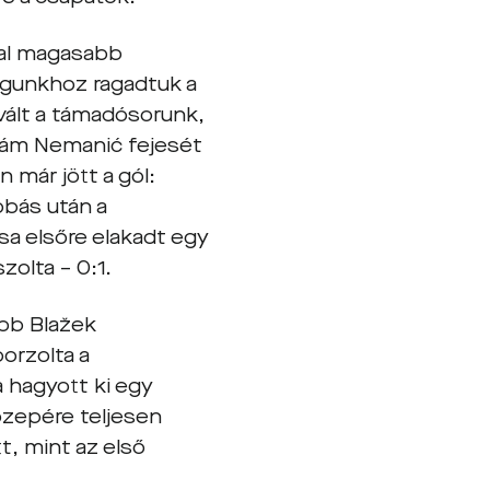
kal magasabb
agunkhoz ragadtuk a
ált a támadósorunk,
, ám Nemanić fejesét
 már jött a gól:
obás után a
sa elsőre elakadt egy
olta – 0:1.
őbb Blažek
orzolta a
 hagyott ki egy
özepére teljesen
t, mint az első