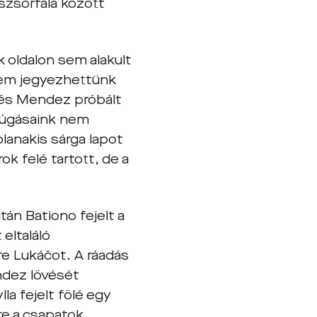
íszsorfala között
 oldalon sem alakult
 sem jegyezhettünk
r és Mendez próbált
trúgásaink nem
olanakis sárga lapot
k felé tartott, de a
án Bationo fejelt a
eltaláló
re Lukáčot. A ráadás
ndez lövését
la fejelt fölé egy
re a csapatok.