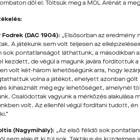
ombaton dől el. Töltsük meg a MOL Arénát a meg
tékelés:
v Fodrek (DAC 1904):
„Elsősorban az eredmény 
ak. A játékunk sem volt teljesen az elképzelésein
n sok pontatlanságot láthattunk, a másodikban az
l kezdett, de végül a magunk javára fordítottuk a
ben volt két-három lehetőségünk arra, hogy lezár
athattuk volna a játékot, ehelyett azonban gólt 
, és kihasznált még egy lehetőséget, amelynél tö
ünk. Csalódottak vagyunk a mérkőzés alakulása m
nkben volt. Az ellenfél végül fordítani tudott, én 
i.”
ltis (Nagymihály):
„Az első félidő sok pontatla
l sem alakult ki túl sok. Taktikus és küzdelmes j