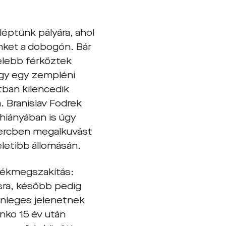
éptünk pályára, ahol
nket a dobogón. Bár
elebb férkőztek
ogy egy zempléni
tban kilencedik
. Branislav Fodrek
hiányában is úgy
 percben megalkuvást
letibb állomásán.
átékmegszakítás:
sra, később pedig
önleges jelenetnek
anko 15 év után