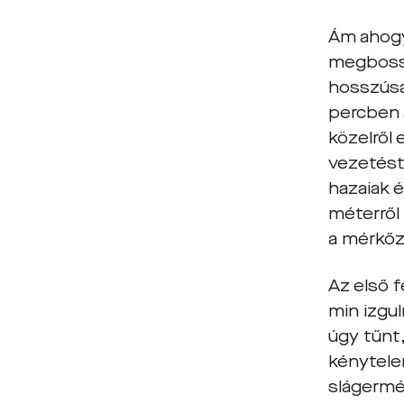
Ám ahogy
megbossz
hosszúsar
percben 
közelről 
vezetést,
hazaiak 
méterről 
a mérkőzé
Az első f
min izgul
úgy tűnt
kénytele
slágermé