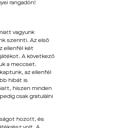
yei rangadón!
miatt vagyunk
k szerinti. Az első
 ellenfél két
 játékot. A következő
juk a meccset.
kaptunk, az ellenfél
bb hibát is
iatt, hiszen minden
pedig csak gratulálni
nságot hozott, és
átékrész volt. A