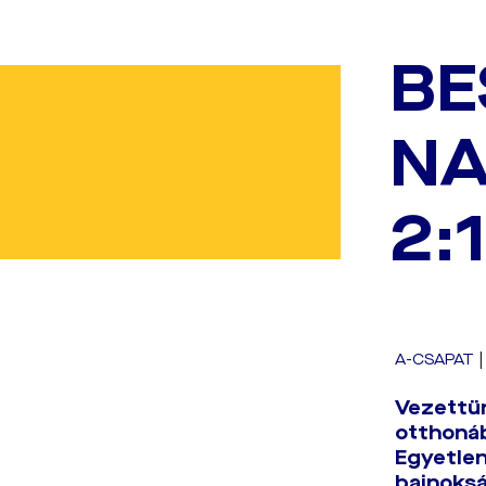
BE
NA
2:1
A-CSAPAT
Vezettün
otthonáb
Egyetlen
bajnoksá