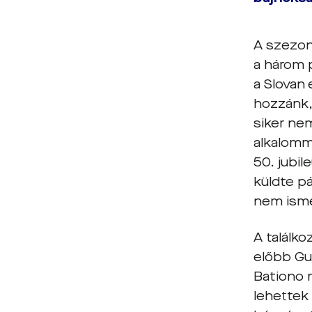
A szezon
a három 
a Slovan
hozzánk,
siker ne
alkalomma
50. jubi
küldte pá
nem isme
A találko
előbb Gu
Bationo 
lehettek 