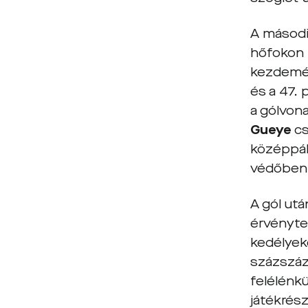
A másodi
hőfokon 
kezdemén
és a 47.
a gólvona
Gueye
cs
középpály
védőben,
A gól ut
érvénytel
kedélyek
százszáz
felélénk
játékrés