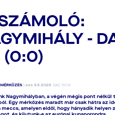
SZÁMOLÓ:
GYMIHÁLY - D
 (0:0)
|
MÉRKŐZÉS
|
szo 9.5.2026
, DAC 1904
k Nagymihályban, a végén mégis pont nélkül 
ól. Egy mérkőzés maradt már csak hátra az id
 meccs, amelyen eldől, hogy hányadik helyen z
got, és kijutunk-e az európai kupaporondra.