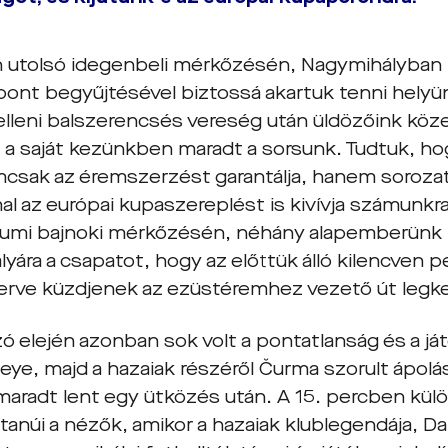
 utolsó idegenbeli mérkőzésén, Nagymihályban l
pont begyűjtésével biztossá akartuk tenni helyü
 elleni balszerencsés vereség után üldözőink köz
 a saját kezünkben maradt a sorsunk. Tudtuk, h
mcsak az éremszerzést garantálja, hanem soroza
l az európai kupaszereplést is kivívja számunkra
leumi bajnoki mérkőzésén, néhány alapemberünk 
lyára a csapatot, hogy az előttük álló kilencven
rve küzdjenek az ezüstéremhez vezető út legke
zó elején azonban sok volt a pontatlanság és a j
eye, majd a hazaiak részéről Čurma szorult ápolá
maradt lent egy ütközés után. A 15. percben kül
tanúi a nézők, amikor a hazaiak klublegendája, D