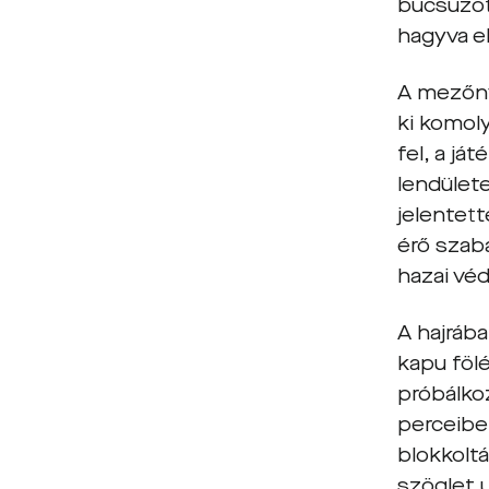
búcsúzott
hagyva el
A mezőny
ki komol
fel, a já
lendület
jelentett
érő szabá
hazai véd
A hajráb
kapu fölé
próbálko
perceibe
blokkoltá
szöglet u