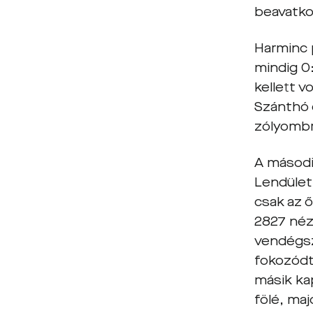
beavatkoz
Harminc 
mindig 0
kellett v
Szánthó 
zólyombré
A másodi
Lendület
csak az 
2827 néző
vendégsz
fokozódta
másik ka
fölé, maj