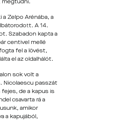
k megtudni.
i a Zelpo Arénába, a
bátorodott. A 14.
ot. Szabadon kapta a
ár centivel mellé
ogta fel a lövést,
ta el az oldalhálót.
lon sok volt a
n. Nicolaescu passzát
 fejes, de a kapus is
del csavarta rá a
pusunk, amikor
a a kapujából,