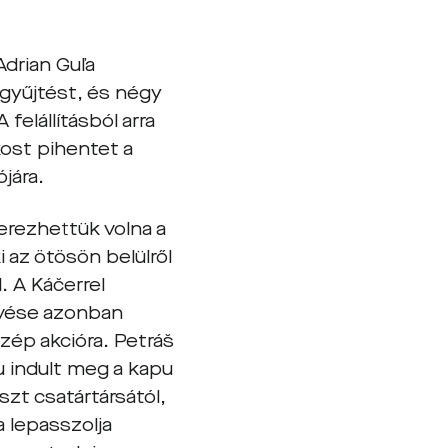
drian Guľa
tgyűjtést, és négy
felállításból arra
ost pihentet a
jára.
rezhettük volna a
 az ötösön belülről
. A Káčerrel
övése azonban
zép akcióra. Petráš
u indult meg a kapu
sszt csatártársától,
a lepasszolja