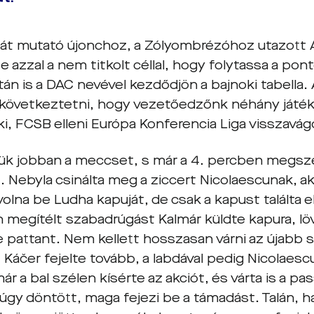
mát mutató újonchoz, a Zólyombrézóhoz utazott A
 azzal a nem titkolt céllal, hogy folytassa a pon
tán is a DAC nevével kezdődjön a bajnoki tabella. A 
 következtetni, hogy vezetőedzőnk néhány játék
i, FCSB elleni Európa Konferencia Liga visszavágó
ük jobban a meccset, s már a 4. percben megsze
 Nebyla csinálta meg a ziccert Nicolaescunak, aki
olna be Ludha kapuját, de csak a kapust találta el
megítélt szabadrúgást Kalmár küldte kapura, l
 pattant. Nem kellett hosszasan várni az újabb s
 Káčer fejelte tovább, a labdával pedig Nicolaesc
már a bal szélen kísérte az akciót, és várta is a pa
 úgy döntött, maga fejezi be a támadást. Talán, h