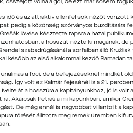
k, összejött volna a gól, de ezt már sosem fogju
s idő és az attraktív ellenfél sok nézőt vonzott k
apat pedig a közönség szórványos buzdítására fel
Grešák lövése késztette tapsra a hazai publikum
 tizenhatosban, a hosszút nézte ki magának, de p
Grendel szabadrúgásánál a sorfalban álló Kružliak f
al később az első alkalommal kezdő Ramadan talál
 unalmas a foci, de a befejezéseknél mindkét olda
ság. Így volt ez Kalmár fejesénél is a 21. percbe
velte át a hosszúra a kapitányunkhoz, jó is volt a
 rá. Akárcsak Petráš a mi kapunkban, amikor Gren
gást. De még ennél is nagyobbat villantott a ka
pura törését állította meg remek ütemben kifutv
san.