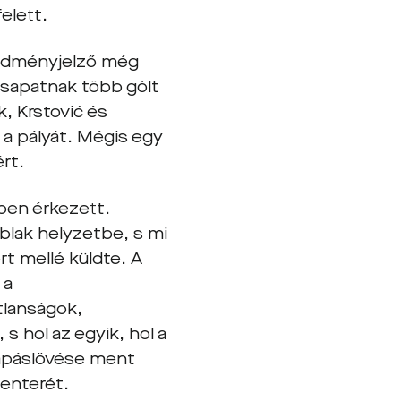
felett.
redményjelző még
 csapatnak több gólt
k, Krstović és
a pályát. Mégis egy
ért.
ben érkezett.
blak helyzetbe, s mi
t mellé küldte. A
 a
tlanságok,
s hol az egyik, hol a
kapáslövése ment
centerét.