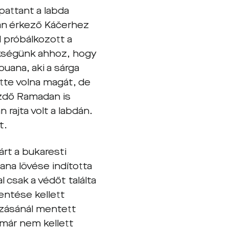
pattant a labda
ban érkező Káčerhez
l próbálkozott a
ükségünk ahhoz, hogy
uana, aki a sárga
ette volna magát, de
ezdő Ramadan is
rajta volt a labdán.
t.
rt a bukaresti
uana lövése indította
 csak a védőt találta
entése kellett
ozásánál mentett
már nem kellett