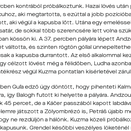
rcben kontrából próbálkoztunk. Hazai lövés után 
cuhoz, aki megtartotta, s ezúttal a jobb pozíció
tt, aki végül a kapusba lőtt. Utána egy emelésse
satár, de sokkal több szerencsére lett volna sz
ban kössön ki. A 37. percben pályára lépett Andzo
ét váltotta, és szinten rögtön góllal ünnepelteth
 csak a kapusba durrantott. Az első alkalommal k
gy célzott lövést még a félidőben, Ludha azonban 
átékrész végül Kuzma pontatlan kísérletével zárul
ben Guľa edző úgy döntött, hogy pihenteti Kalmá
ra, így Balogh futott ki helyette a pályára. Andzo
 45 percet, de a Káčer passzából kapott labdával
elemre játszott a Zólyombrézó is, Petráš újabb m
ogy ne rezdüljön a hálónk. Kuzma közeli próbálk
 kapusunk. Grendel későbbi veszélyes löketénél 