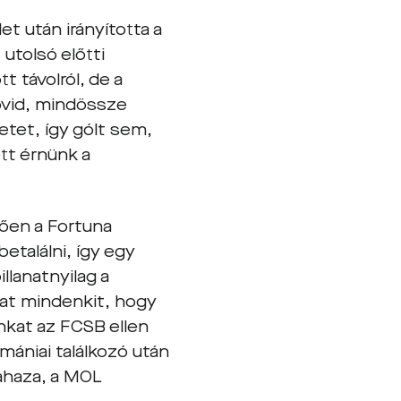
et után irányította a
 utolsó előtti
 távolról, de a
övid, mindössze
tet, így gólt sem,
tt érnünk a
ően a Fortuna
etalálni, így egy
llanatnyilag a
tat mindenkit, hogy
nkat az FCSB ellen
mániai találkozó után
ahaza, a MOL