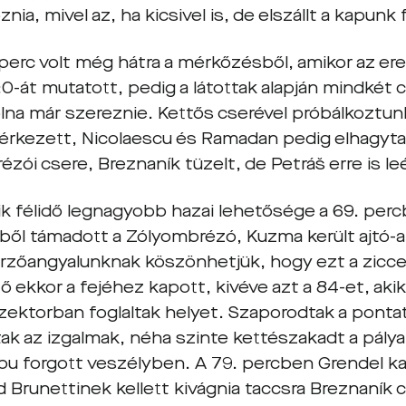
nia, mivel az, ha kicsivel is, de elszállt a kapunk 
perc volt még hátra a mérkőzésből, amikor az e
:0-át mutatott, pedig a látottak alapján mindkét
olna már szereznie. Kettős cserével próbálkoztun
érkezett, Nicolaescu és Ramadan pedig elhagyta 
zói csere, Breznaník tüzelt, de Petráš erre is le
k félidő legnagyobb hazai lehetősége a 69. perc
ből támadott a Zólyombrézó, Kuzma került ajtó-a
őrzőangyalunknak köszönhetjük, hogy ezt a ziccer
 ekkor a fejéhez kapott, kivéve azt a 84-et, akik
ektorban foglaltak helyet. Szaporodtak a ponta
k az izgalmak, néha szinte kettészakadt a pálya, 
pu forgott veszélyben. A 79. percben Grendel 
d Brunettinek kellett kivágnia taccsra Breznaník 