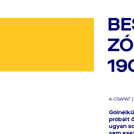
BE
ZÓ
19
A-CSAPAT
Gólnélkü
próbált 
ugyan so
sem eset