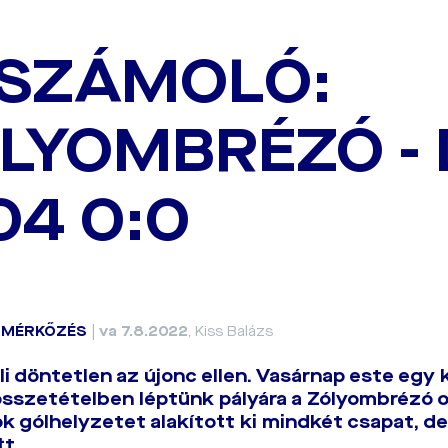
SZÁMOLÓ:
LYOMBRÉZÓ -
04 0:0
|
MÉRKŐZÉS
|
va 7.8.2022
, Kiss Balázs
li döntetlen az újonc ellen. Vasárnap este eg
összetételben léptünk pályára a Zólyombrézó 
k gólhelyzetet alakított ki mindkét csapat, de
t.