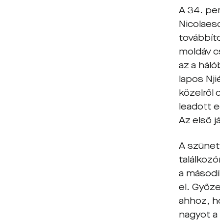
A 34. pe
Nicolaes
továbbíto
moldáv c
az a háló
lapos Nji
közelről
leadott e
Az első j
A szünet
találkozó
a második
el. Győz
ahhoz, h
nagyot a