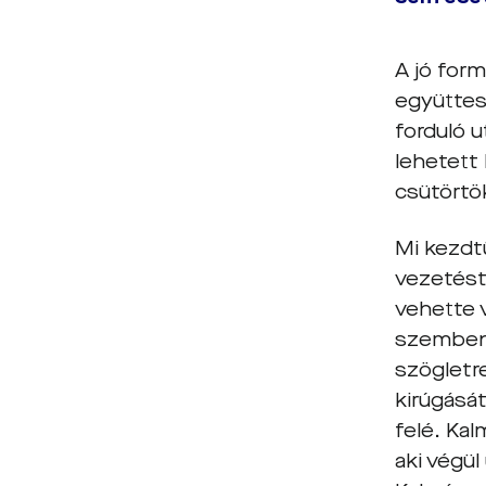
A jó for
együttese
forduló u
lehetett
csütörtök
Mi kezdt
vezetést.
vehette v
szemben 
szögletre
kirúgását
felé. Kal
aki végül