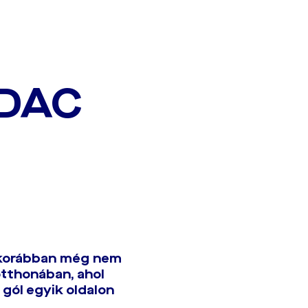
 DAC
y korábban még nem
otthonában, ahol
 gól egyik oldalon