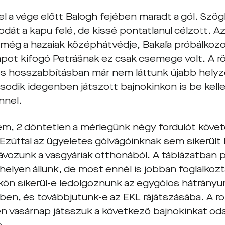
l a vége előtt Balogh fejében maradt a gól. Szögl
dát a kapu felé, de kissé pontatlanul célzott. Az
még a hazaiak középhátvédje, Bakaľa próbálkozott
pot kifogó Petrášnak ez csak csemege volt. A r
s hosszabbításban már nem láttunk újabb helyze
sodik idegenben játszott bajnokinkon is be kelle
nnel.
em, 2 döntetlen a mérlegünk négy fordulót követ
Ezúttal az ügyeletes gólvágóinknak sem sikerült b
ávozunk a vasgyáriak otthonából. A táblázatban pi
helyen állunk, de most ennél is jobban foglalkoz
kön sikerül-e ledolgoznunk az egygólos hátrányu
ben, és továbbjutunk-e az EKL rájátszásába. A ro
en vasárnap játsszuk a következő bajnokinkat od