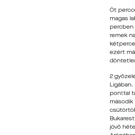
Öt percce
magas lab
percben 
remek na
kétperce
ezért má
döntetle
2 győzel
Ligában. 
ponttal t
második 
csütörtö
Bukarest
jövő hét