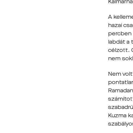
Kalmárna
A kelleme
hazai cs
percben 
labdát a
célzott. 
nem sokk
Nem volt
pontatlan
Ramadan í
számított
szabadrú
Kuzma ka
szabályo