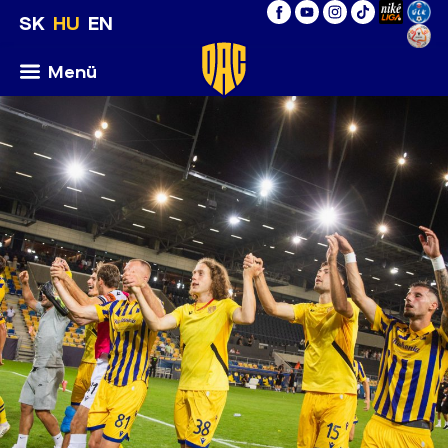
SK
HU
EN
Menü