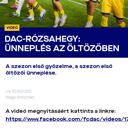
VIDEÓ
DAC-RÓZSAHEGY:
ÜNNEPLÉS AZ ÖLTÖZŐBEN
A szezon első győzelme, a szezon első
öltözői ünneplése.
va 10.8.2025
Nagy Krisztián
A videó megnyitásáért kattints a linkre:
https://www.facebook.com/fcdac/videos/