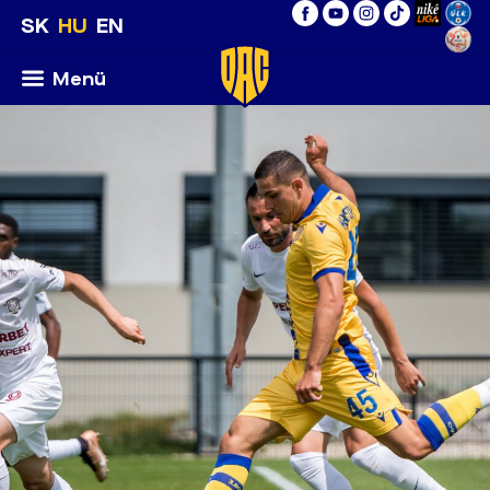
SK
HU
EN
Menü