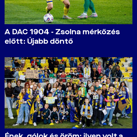
A DAC 1904 - Zsolna mérkőzés
előtt: Újabb döntő
Ének, gólok és öröm: ilyen volt a