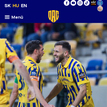
SK
HU
EN
Menü