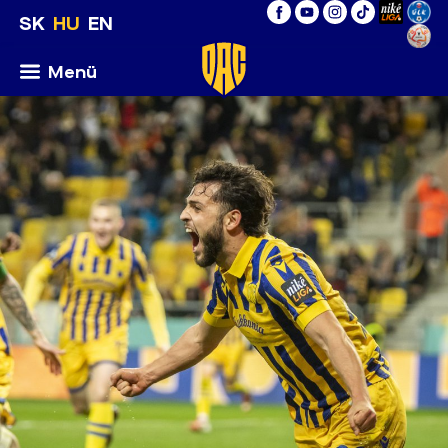
SK
HU
EN
Menü