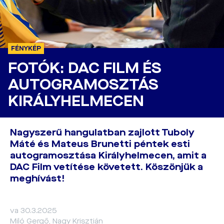
FÉNYKÉP
FOTÓK: DAC FILM ÉS
AUTOGRAMOSZTÁS
KIRÁLYHELMECEN
Nagyszerű hangulatban zajlott Tuboly
Máté és Mateus Brunetti péntek esti
autogramosztása Királyhelmecen, amit a
DAC Film vetítése követett. Köszönjük a
meghívást!
va 30.3.2025
Miló Gergő, Nagy Krisztián