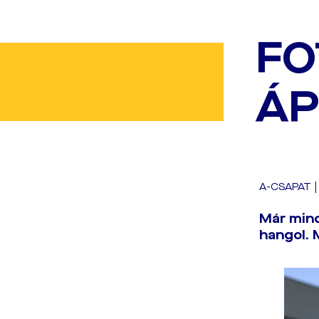
FO
ÁP
A-CSAPAT
Már mind
hangol. 