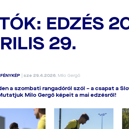
TÓK: EDZÉS 2
RILIS 29.
|
FÉNYKÉP
|
sze 29.4.2026
, Milo Gergő
en a szombati rangadóról szól – a csapat a Slov
Mutatjuk Milo Gergő képeit a mai edzésről!