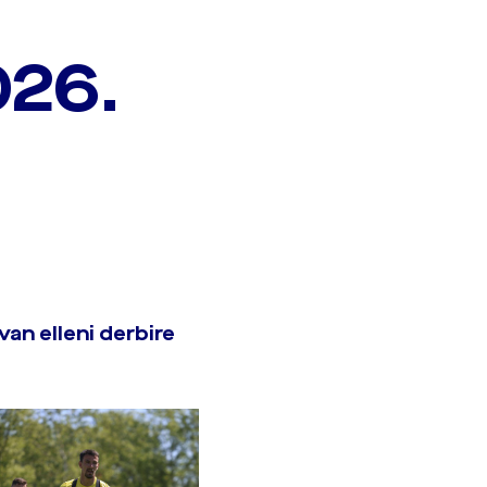
026.
an elleni derbire