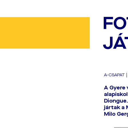
FO
JÁ
A-CSAPAT
A Gyere 
alapisko
Diongue. 
jártak a
Milo Ger