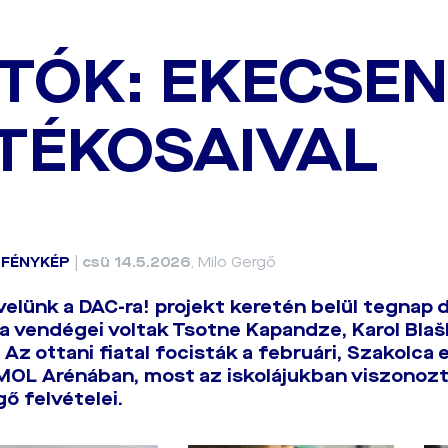
TÓK: EKECSEN
TÉKOSAIVAL
|
FÉNYKÉP
|
csü 14.5.2026
, Milo Gergő
velünk a DAC-ra! projekt keretén belül tegnap 
la vendégei voltak Tsotne Kapandze, Karol Blaš
Az ottani fiatal focisták a februári, Szakolca e
 MOL Arénában, most az iskolájukban viszonozt
gő felvételei.