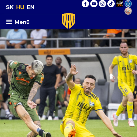
SK
HU
EN
Menü