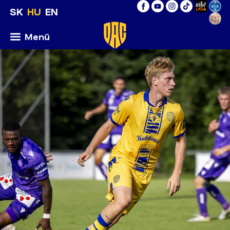
SK
HU
EN
Menü