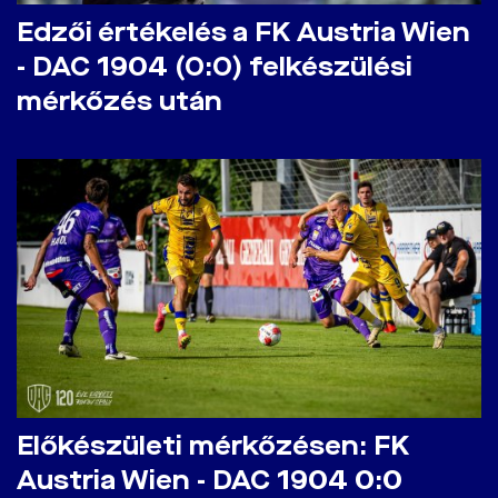
Edzői értékelés a FK Austria Wien
- DAC 1904 (0:0) felkészülési
mérkőzés után
Előkészületi mérkőzésen: FK
Austria Wien - DAC 1904 0:0