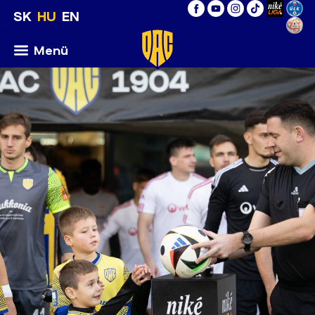
SK
HU
EN
Menü