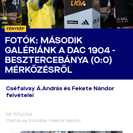
FÉNYKÉP
FOTÓK: MÁSODIK
GALÉRIÁNK A DAC 1904 -
BESZTERCEBÁNYA (0:0)
MÉRKŐZÉSRŐL
Cséfalvay Á.András és Fekete Nándor
felvételei
hé 11.11.2024
Cséfalvay Á.András, Fekete Nándor