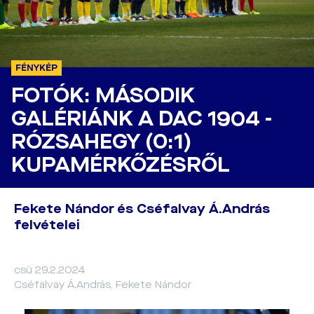
FÉNYKÉP
FOTÓK: MÁSODIK
GALÉRIÁNK A DAC 1904 -
RÓZSAHEGY (0:1)
KUPAMÉRKŐZÉSRŐL
Fekete Nándor és Cséfalvay Á.András
felvételei
csü 29.2.2024
Cséfalvay Á.András, Fekete Nándor