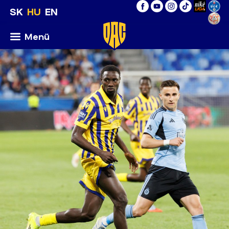
SK
HU
EN
Menü