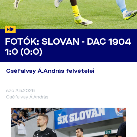
HÍR
FOTÓK: SLOVAN - DAC 1904
1:0 (0:0)
Cséfalvay Á.András felvételei
szo 2.5.2026
Cséfalvay Á.András