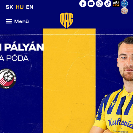
SK
HU
EN
Menü