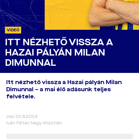
VIDEÓ
ITT NÉZHETŐ VISSZA A
HAZAI PÁLYÁN MILAN
DIMUNNAL
Itt nézhető vissza a Hazai pályán Milan
Dimunnal – a mai élő adásunk teljes
felvétele.
csü 22.8.2024
Iván Péter, Nagy Krisztián