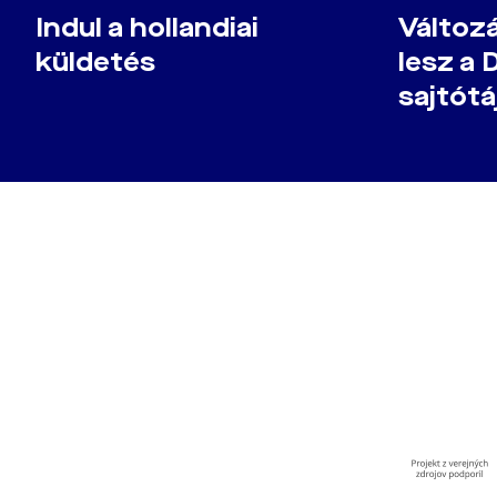
Indul a hollandiai
Változá
küldetés
lesz a 
sajtótá