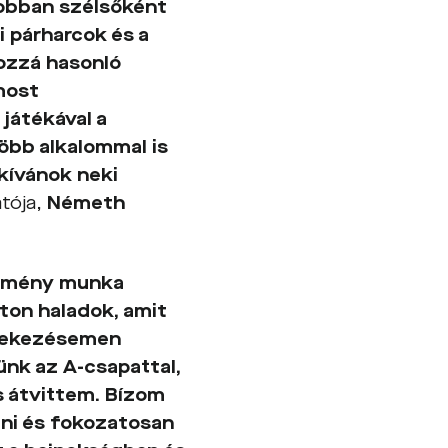
jobban szélsőként
i párharcok és a
hozzá hasonló
 most
játékával a
több alkalommal is
kívánok neki
atója,
Németh
kemény munka
úton haladok, amit
édekezésemen
ünk az A-csapattal,
s átvittem. Bízom
lni és fokozatosan