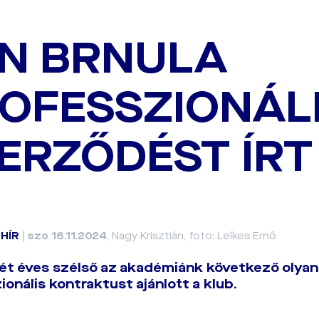
N BRNULA
OFESSZIONÁL
ERZŐDÉST ÍRT
|
HÍR
|
szo 16.11.2024
, Nagy Krisztián, foto: Lelkes Ernő
ét éves szélső az akadémiánk következő olyan 
ionális kontraktust ajánlott a klub.