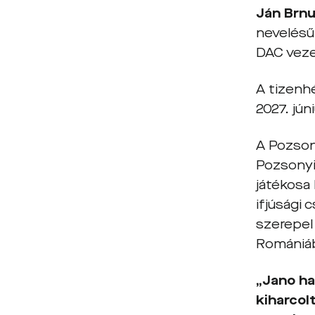
Ján Brn
nevelésű 
DAC vez
A tizenh
2027. jún
A Pozson
Pozsonyiv
játékosa 
ifjúsági
szerepel 
Romániáb
„Jano ha
kiharcol