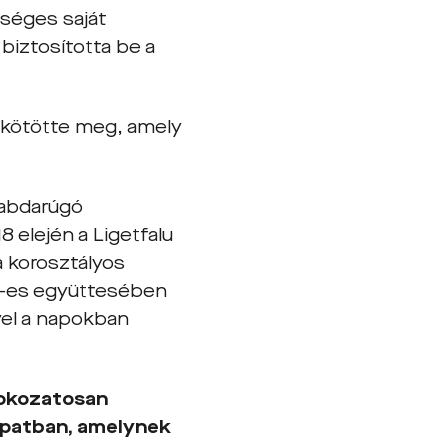
etséges saját
 biztosította be a
t kötötte meg, amely
labdarúgó
 elején a Ligetfalu
a korosztályos
19-es együttesében
lyel a napokban
fokozatosan
sapatban, amelynek