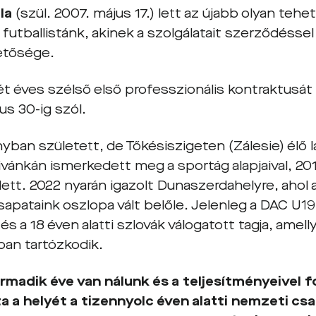
ula
(szül. 2007. május 17.) lett az újabb olyan teh
futballistánk, akinek a szolgálatait szerződéssel
etősége.
ét éves szélső első professzionális kontraktusá
ius 30-ig szól.
yban született, de Tőkésiszigeten (Zálesie) élő 
ánkán ismerkedett meg a sportág alapjaival, 2018
lett. 2022 nyarán igazolt Dunaszerdahelyre, ahol 
 csapataink oszlopa vált belőle. Jelenleg a DAC U
és a 18 éven alatti szlovák válogatott tagja, amel
an tartózkodik.
rmadik éve van nálunk és a teljesítményeivel 
ta a helyét a tizennyolc éven alatti nemzeti c