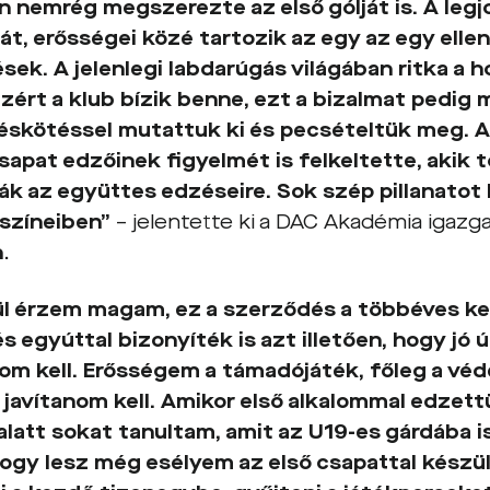
n nemrég megszerezte az első gólját is. A leg
át, erősségei közé tartozik az egy az egy ellen
sek. A jelenlegi labdarúgás világában ritka a 
 ezért a klub bízik benne, ezt a bizalmat pedig
skötéssel mutattuk ki és pecsételtük meg. A 
sapat edzőinek figyelmét is felkeltette, akik 
k az együttes edzéseire. Sok szép pillanatot 
 színeiben”
– jelentette ki a DAC Akadémia igazg
n
.
l érzem magam, ez a szerződés a többéves 
és egyúttal bizonyíték is azt illetően, hogy jó 
om kell. Erősségem a támadójáték, főleg a v
javítanom kell. Amikor első alkalommal edzett
alatt sokat tanultam, amit az U19-es gárdába i
ogy lesz még esélyem az első csapattal készü