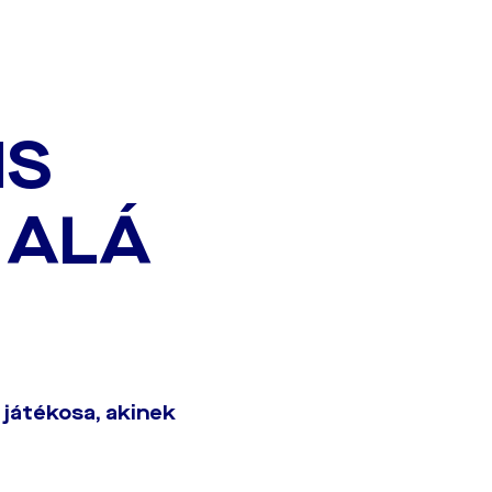
IS
 ALÁ
játékosa, akinek