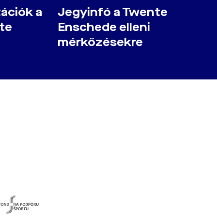
tációk a
Jegyinfó a Twente
te
Enschede elleni
mérkőzésekre