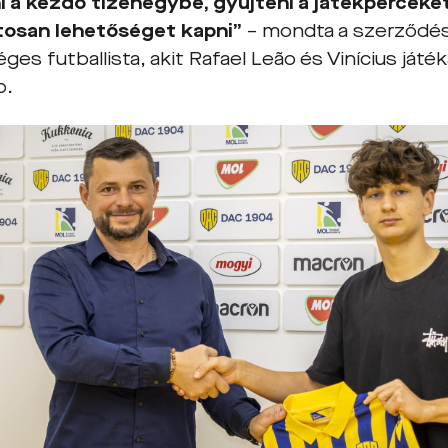
i a kezdő tizenegybe, gyűjteni a játékperceke
tosan lehetőséget kapni”
–
mondta a szerződés
ges futballista, akit Rafael Leão és Vinícius játéka
b.