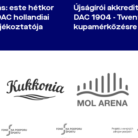
s: este hétkor
Újságírói akkredi
DAC hollandiai
DAC 1904 - Twen
jékoztatója
kupamérkőzésre