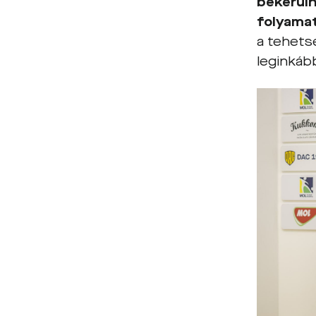
bekerüln
folyama
a tehetsé
leginkáb