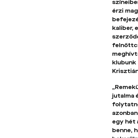
színeibe
érzi mag
befejezé
kaliber,
szerződé
felnőttc
meghívtá
klubunk
Krisztiá
„Remekü
jutalma 
folytatn
azonban 
egy hét 
benne, h