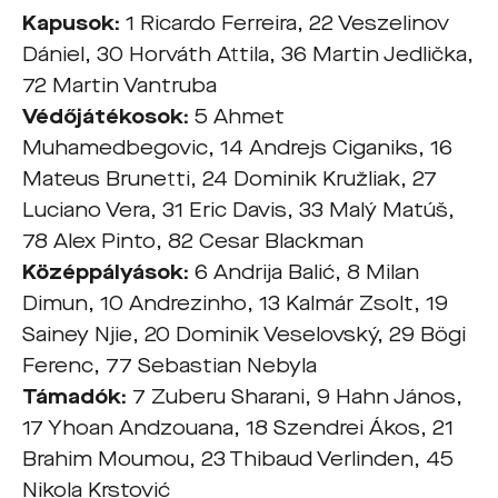
Kapusok:
1 Ricardo Ferreira, 22 Veszelinov
Dániel, 30 Horváth Attila, 36 Martin Jedlička,
72 Martin Vantruba
Védőjátékosok:
5 Ahmet
Muhamedbegovic, 14 Andrejs Ciganiks, 16
Mateus Brunetti, 24 Dominik Kružliak, 27
Luciano Vera, 31 Eric Davis, 33 Malý Matúš,
78 Alex Pinto, 82 Cesar Blackman
Középpályások:
6 Andrija Balić, 8 Milan
Dimun, 10 Andrezinho, 13 Kalmár Zsolt, 19
Sainey Njie, 20 Dominik Veselovský, 29 Bögi
Ferenc, 77 Sebastian Nebyla
Támadók:
7 Zuberu Sharani, 9 Hahn János,
17 Yhoan Andzouana, 18 Szendrei Ákos, 21
Brahim Moumou, 23 Thibaud Verlinden, 45
Nikola Krstović