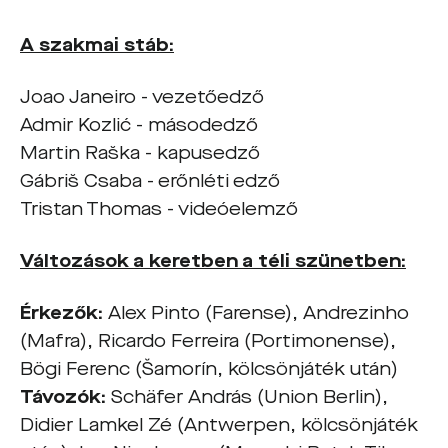
A szakmai stáb:
Joao Janeiro - vezetőedző
Admir Kozlić - másodedző
Martin Raška - kapusedző
Gábriš Csaba - erőnléti edző
Tristan Thomas - videóelemző
Változások a keretben a téli szünetben:
Érkezők:
Alex Pinto (Farense), Andrezinho
(Mafra), Ricardo Ferreira (Portimonense),
Bögi Ferenc (Šamorín, kölcsönjáték után)
Távozók:
Schäfer András (Union Berlin),
Didier Lamkel Zé (Antwerpen, kölcsönjáték