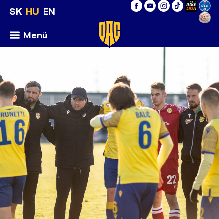
SK
HU
EN
Menü