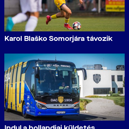
Karol Blaško Somorjára távozik
Indul a hollandiai küldetés