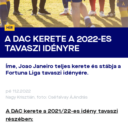
HÍR
A DAC KERETE A 2022-ES
TAVASZI IDÉNYRE
Íme, Joao Janeiro teljes kerete és stábja a
Fortuna Liga tavaszi idényére.
pé 11.2.2022
Nagy Krisztián, foto: Cséfalvay Á.András
A DAC kerete a 2021/22-es idény tavaszi
részében: