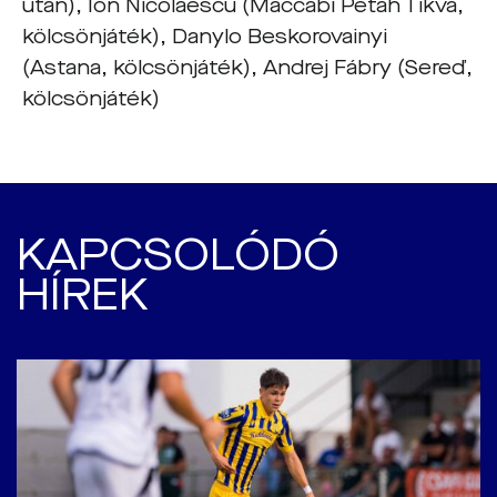
után), Ion Nicolaescu (Maccabi Petah Tikva,
kölcsönjáték), Danylo Beskorovainyi
(Astana, kölcsönjáték), Andrej Fábry (Sereď,
kölcsönjáték)
KAPCSOLÓDÓ
HÍREK