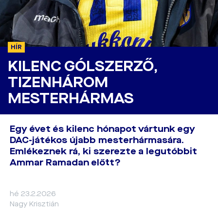
HÍR
KILENC GÓLSZERZŐ,
TIZENHÁROM
MESTERHÁRMAS
Egy évet és kilenc hónapot vártunk egy
DAC-játékos újabb mesterhármasára.
Emlékeznek rá, ki szerezte a legutóbbit
Ammar Ramadan előtt?
hé 23.2.2026
Nagy Krisztián