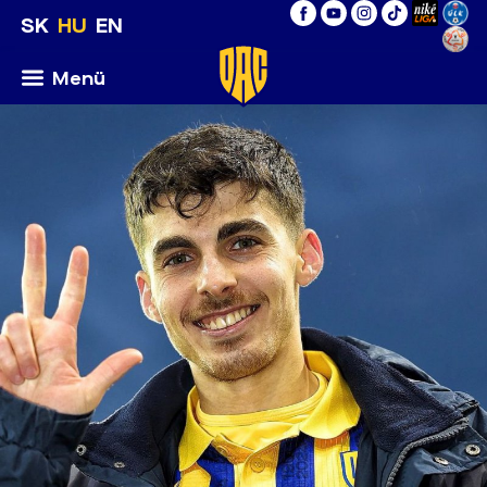
SK
HU
EN
Menü