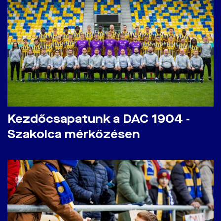
Kezdőcsapatunk a DAC 1904 -
Szakolca mérkőzésen