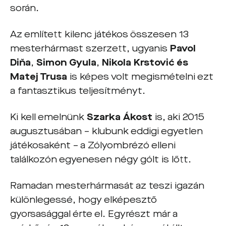
során.
Az említett kilenc játékos összesen 13
mesterhármast szerzett, ugyanis
Pavol
Diňa
,
Simon Gyula
,
Nikola Krstović
és
Matej Trusa
is képes volt megismételni ezt
a fantasztikus teljesítményt.
Ki kell emelnünk
Szarka Ákost
is, aki 2015
augusztusában – klubunk eddigi egyetlen
játékosaként – a Zólyombrézó elleni
találkozón egyenesen négy gólt is lőtt.
Ramadan mesterhármasát az teszi igazán
különlegessé, hogy elképesztő
gyorsasággal érte el. Egyrészt már a