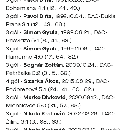
3 gól -
Pavol Diňa
, 1991.10.20., DAC-
Bohemians 4:1 (12., 41., 49.)
3 gól -
Pavol Diňa
, 1992.10.04., DAC-Dukla
Praha 3:1 (12., 43., 66.)
3 gól -
Simon Gyula
, 1999.08.21., DAC-
Prievidza 5:1 (8., 41., 63.)
3 gól -
Simon Gyula
, 1999.11.06., DAC-
Humenné 4:0 (17., 54., 82.)
3 gól -
Bognár Zoltán
, 2009.10.24., DAC-
Petržalka 3:2 (3., 5., 66.)
4 gól -
Szarka Ákos
, 2015.08.29., DAC-
Podbrezová 5:1 (24., 41., 60., 82.)
3 gól -
Marko Divković
, 2020.06.13., DAC-
Michalovce 5:0 (31., 57., 68.)
3 gól -
Nikola Krstović
, 2022.02.26., DAC-
Žilina 3:1 (3., 68., 83.)