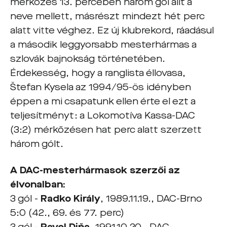
mérkőzés 13. percében három gól állt a
neve mellett, másrészt mindezt hét perc
alatt vitte véghez. Ez új klubrekord, ráadásul
a második leggyorsabb mesterhármas a
szlovák bajnokság történetében.
Érdekesség, hogy a ranglista éllovasa,
Štefan Kysela az 1994/95-ös idényben
éppen a mi csapatunk ellen érte el ezt a
teljesítményt: a Lokomotíva Kassa-DAC
(3:2) mérkőzésen hat perc alatt szerzett
három gólt.
A DAC-mesterhármasok szerzői az
élvonalban:
3 gól -
Radko Király
, 1989.11.19., DAC-Brno
5:0 (42., 69. és 77. perc)