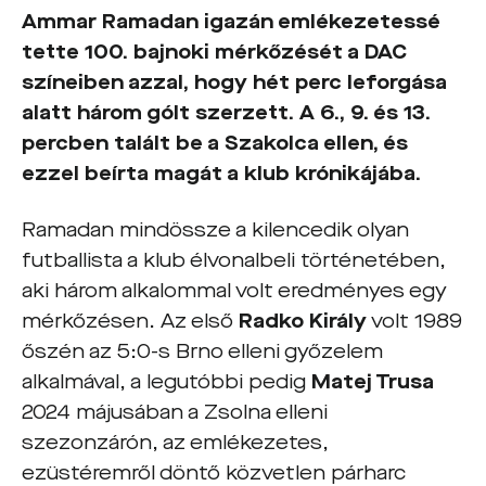
Ammar Ramadan
igazán emlékezetessé
tette 100. bajnoki mérkőzését a DAC
színeiben azzal, hogy hét perc leforgása
alatt három gólt szerzett. A 6., 9. és 13.
percben talált be a Szakolca ellen, és
ezzel beírta magát a klub krónikájába.
Ramadan mindössze a kilencedik olyan
futballista a klub élvonalbeli történetében,
aki három alkalommal volt eredményes egy
mérkőzésen. Az első
Radko Király
volt 1989
őszén az 5:0-s Brno elleni győzelem
alkalmával, a legutóbbi pedig
Matej Trusa
2024 májusában a Zsolna elleni
szezonzárón, az emlékezetes,
ezüstéremről döntő közvetlen párharc