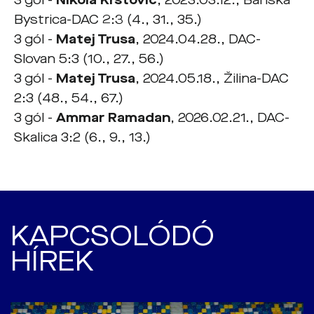
3 gól -
Nikola Krstović
, 2023.03.12., Banská
Bystrica-DAC 2:3 (4., 31., 35.)
3 gól -
Matej Trusa
, 2024.04.28., DAC-
Slovan 5:3 (10., 27., 56.)
3 gól -
Matej Trusa
, 2024.05.18., Žilina-DAC
2:3 (48., 54., 67.)
3 gól -
Ammar Ramadan
, 2026.02.21., DAC-
Skalica 3:2 (6., 9., 13.)
KAPCSOLÓDÓ
HÍREK