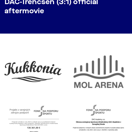
DAC-Trencsén (3:1) official
aftermovie