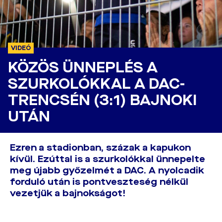
VIDEÓ
KÖZÖS ÜNNEPLÉS A
SZURKOLÓKKAL A DAC-
TRENCSÉN (3:1) BAJNOKI
UTÁN
Ezren a stadionban, százak a kapukon
kívül. Ezúttal is a szurkolókkal ünnepelte
meg újabb győzelmét a DAC. A nyolcadik
forduló után is pontveszteség nélkül
vezetjük a bajnokságot!