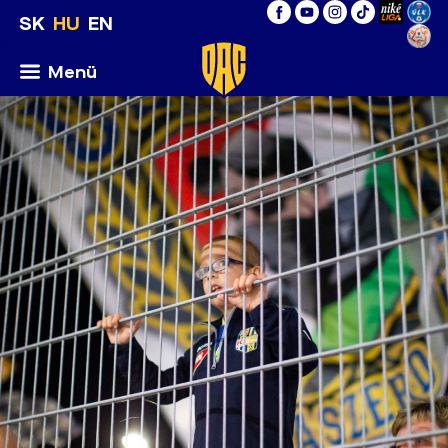
SK
HU
EN
Menü