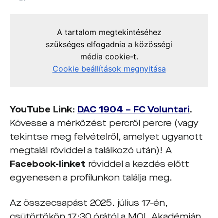
YouTube Link:
DAC 1904 – FC Voluntari
.
Kövesse a mérkőzést percről percre (vagy
tekintse meg felvételről, amelyet ugyanott
megtalál röviddel a találkozó után)! A
Facebook-linket
röviddel a kezdés előtt
egyenesen a profilunkon találja meg.
Az összecsapást 2025. július 17-én,
csütörtökön
17:30 órától a MOL Akadémián