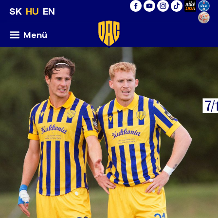
SK
HU
EN
Menü