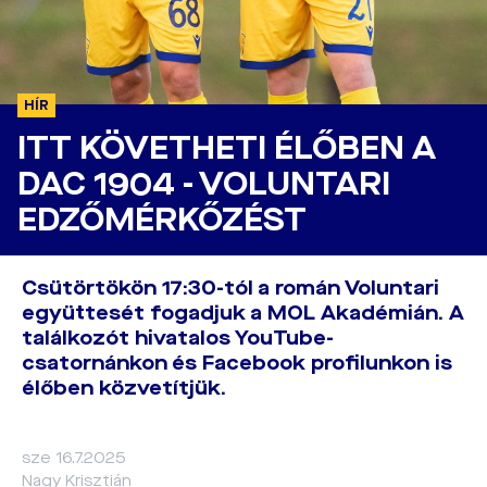
HÍR
ITT KÖVETHETI ÉLŐBEN A
DAC 1904 - VOLUNTARI
EDZŐMÉRKŐZÉST
Csütörtökön 17:30-tól a román Voluntari
együttesét fogadjuk a MOL Akadémián. A
találkozót hivatalos YouTube-
csatornánkon és Facebook profilunkon is
élőben közvetítjük.
sze 16.7.2025
Nagy Krisztián