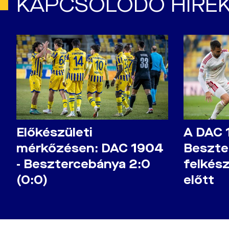
KAPCSOLÓDÓ HÍRE
Előkészületi
A DAC 
mérkőzésen: DAC 1904
Beszte
- Besztercebánya 2:0
felkés
(0:0)
előtt