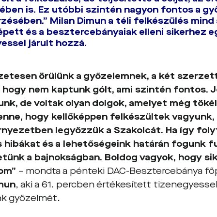
ében is. Ez utóbbi szintén nagyon fontos a g
ésében.” Milan Dimun a téli felkészülés mind 
lépett és a besztercebányaiak elleni sikerhez 
essel járult hozzá.
etesen örülünk a győzelemnek, a két szerzett
, hogy nem kaptunk gólt, ami szintén fontos.
unk, de voltak olyan dolgok, amelyet még tökél
nne, hogy kellőképpen felkészültek vagyunk,
rnyezetben legyőzzük a Szakolcát. Ha így folyt
 hibákat és a lehetőségeink határán fogunk fu
tünk a bajnokságban. Boldog vagyok, hogy si
nom”
– mondta a pénteki DAC-Besztercebánya főp
imun
, aki a 61. percben értékesített tizenegyess
k győzelmét.