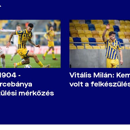
K
1904 -
Vitális Milán: K
rcebánya
volt a felkészülé
zülési mérkőzés