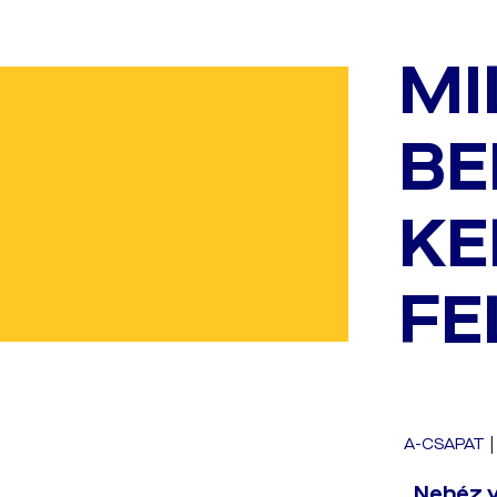
MI
BE
KE
FE
A-CSAPAT
„Nehéz v