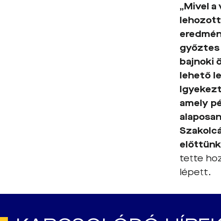
„Mivel a
lehozott
eredmény
győztes 
bajnoki 
lehető l
Igyekezt
amely pé
alaposan
Szakolcá
előttünk
tette hoz
lépett.