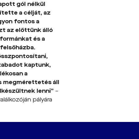
apott gól nélkül
tette a célját, az
gyon fontos a
 az előttünk álló
 formánkat és a
 felsőházba.
összpontosítani,
zabadot kaptunk,
lékosan a
s megmérettetés áll
lkészültnek lenni”
–
alálkozóján pályára