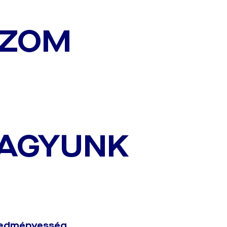
ÍZOM
VAGYUNK
 eredményesség