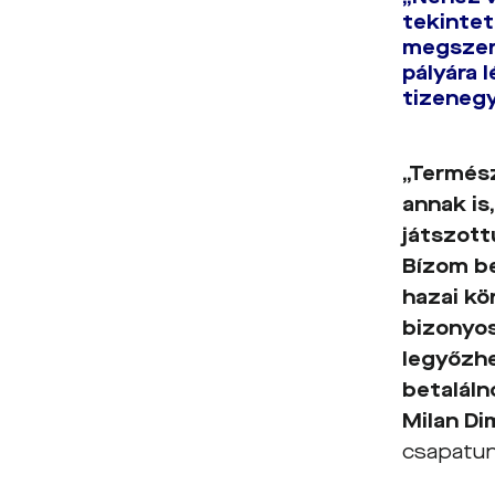
tekintet
megszerz
pályára 
tizenegy
„Termész
annak is
játszott
Bízom be
hazai kö
bizonyos
legyőzhe
betalál
Milan D
csapatun