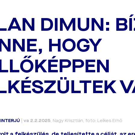
LAN DIMUN: B
NNE, HOGY
LLŐKÉPPEN
LKÉSZÜLTEK 
|
INTERJÚ
|
va 2.2.2025
, Nagy Krisztián, foto: Lelkes Ernő
olt a felkészülés, de teljesítette a célját, az