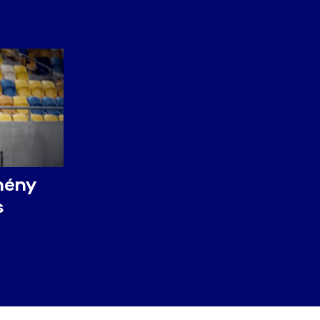
emény
s