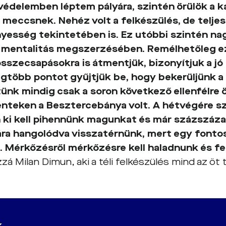
 védelemben léptem pályára, szintén örülök a k
 meccsnek. Nehéz volt a felkészülés, de teljesí
esség tekintetében is. Ez utóbbi szintén na
mentalitás megszerzésében. Remélhetőleg ezt
összecsapásokra is átmentjük, bizonyítjuk a jó
egtöbb pontot gyűjtjük be, hogy bekerüljünk a
ünk mindig csak a soron következő ellenfélre 
nteken a Besztercebánya volt. A hétvégére s
 ki kell pihennünk magunkat és már százszáza
ra hangolódva visszatérnünk, mert egy fonto
. Mérkőzésről mérkőzésre kell haladnunk és fe
zá Milan Dimun, aki a téli felkészülés mind az öt t