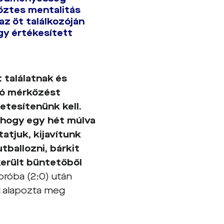
yőztes mentalitás
az öt találkozóján
egy értékesített
 találatnak és
 Jó mérkőzést
etesítenünk kell.
 hogy egy hét múlva
atjuk, kijavítunk
tballozni, bárkit
került büntetőből
róba (2:0) után
el alapozta meg