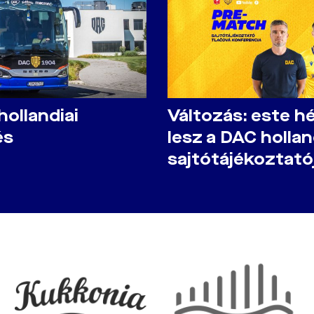
 hollandiai
Változás: este h
és
lesz a DAC hollan
sajtótájékoztató