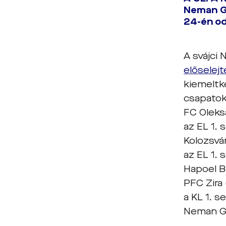
Neman Gr
24-én od
A svájci
előselej
kiemeltk
csapatokb
FC Oleks
az EL 1.
Kolozsvá
az EL 1. 
Hapoel Be
PFC Zira
a KL 1. 
Neman Gr