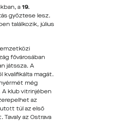
ákban, a
19.
tás győztese lesz.
n találkozik, július
emzetközi
szág fővárosában
n játssza. A
kvalifikálta magát.
ranyérmét még
 A klub vitrinjében
zerepelhet az
tott túl az első
. Tavaly az Ostrava