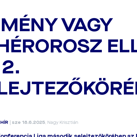
MÉNY VAGY
HÉROROSZ EL
 2.
LEJTEZŐKÖRÉ
|
HÍR
|
sze 18.6.2025
, Nagy Krisztián
onferencia Liga második selejtezőkörében az F