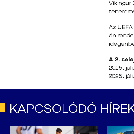
Vikingur
fehéroros
Az UEFA K
én rende
idegenb
A 2. sel
2025. júl
2025. júl
KAPCSOLÓDÓ HÍRE