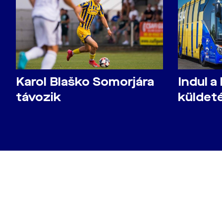
Karol Blaško Somorjára
Indul a
távozik
küldet