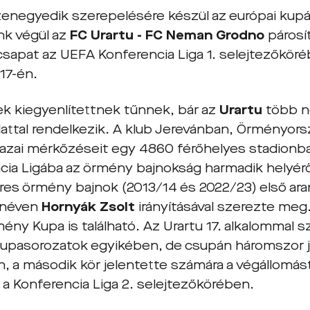
zenegyedik szerepelésére készül az európai kup
nk végül az
FC Urartu -
FC Neman Grodno
párosí
csapat az UEFA Konferencia Liga 1. selejtezőkörébe
17-én.
ek kiegyenlítettnek tűnnek, bár az
Urartu
több n
lattal rendelkezik. A klub Jerevánban, Örményor
hazai mérkőzéseit egy 4860 férőhelyes stadionba
cia Ligába az örmény bajnokság harmadik helyéről 
res örmény bajnok (2013/14 és 2022/23) első a
 néven
Hornyák Zsolt
irányításával szerezte meg.
ény Kupa is található. Az Urartu 17. alkalommal s
kupasorozatok egyikében, de csupán háromszor ju
n, a második kör jelentette számára a végállomást
i a Konferencia Liga 2. selejtezőkörében.