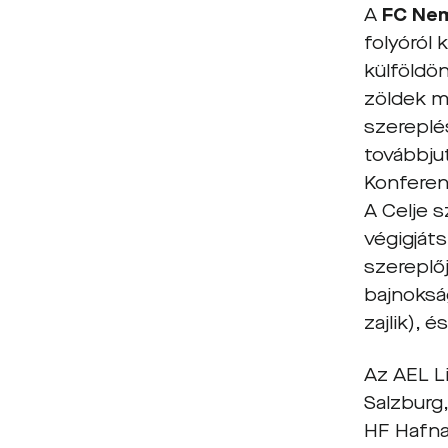
A
FC Ne
folyóról
külföldön
zöldek m
szereplés
továbbjut
Konferenc
A Celje 
végigját
szereplő
bajnoksá
zajlik), 
Az AEL L
Salzburg
HF Hafnar