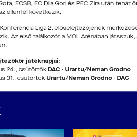
 Gota, FCSB, FC Dila Gori és PFC Zira után tehát
z ellenfél következik.
onferencia Liga 2. előselejtezőjének mérkőzéseit
zik. Az első találkozót a MOL Arénában játsszuk,
en.
ejtezőkör játéknapjai:
ius 24., csütörtök
DAC - Urartu/Neman Grodno
ius 31., csütörtök
Urartu/Neman Grodno
-
DAC
K