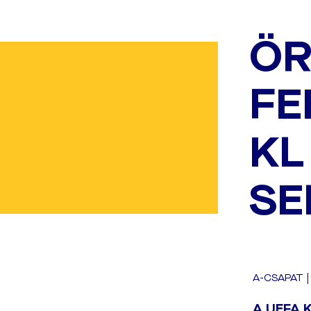
ÖR
FE
KL
SE
A-CSAPAT
A UEFA K