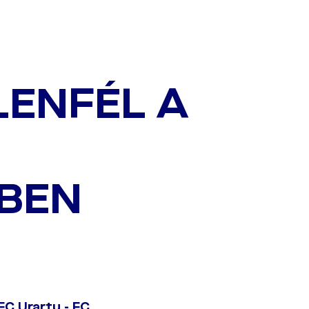
LENFÉL A
BEN
C Urartu - FC