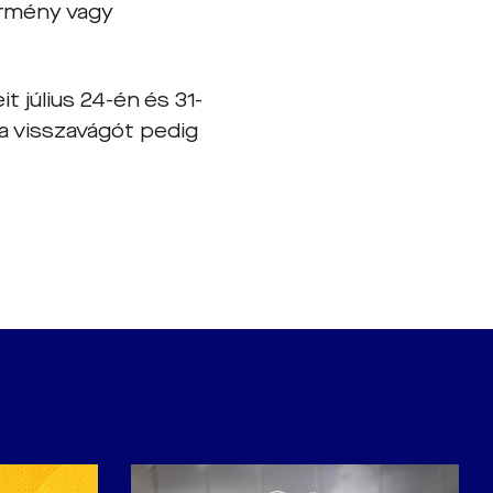
 örmény vagy
 július 24-én és 31-
 a visszavágót pedig