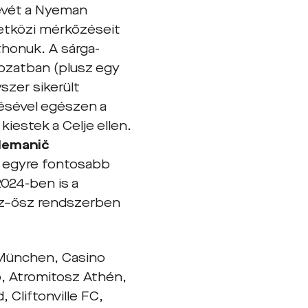
evét a Nyeman
zetközi mérkőzéseit
tthonuk. A sárga-
rozatban (plusz egy
szer sikerült
tésével egészen a
kiestek a Celje ellen.
Nemanič
n egyre fontosabb
2024-ben is a
sz–ősz rendszerben
 München, Casino
ó, Atromitosz Athén,
d,
Cliftonville FC,