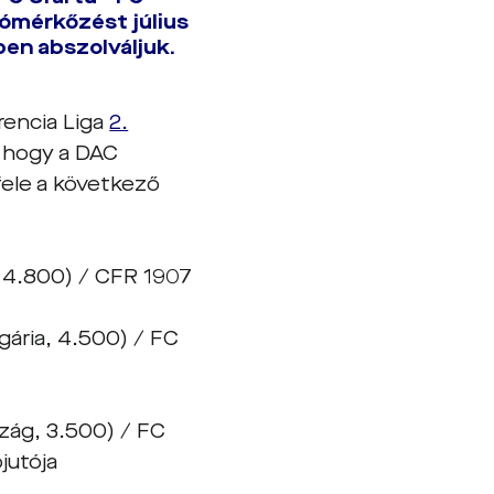
ómérkőzést július
en abszolváljuk.
rencia Liga
2.
, hogy a DAC
fele a következő
, 4.800) / CFR 1907
gária, 4.500) / FC
zág, 3.500) / FC
jutója