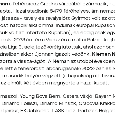
man
a fehérorosz Grodno városából származik, n
 kapta. Hazai stadionja 8479 férőhelyes, ám nem
 játssza – tavaly és tavalyelőtt Gyirmót volt az o
ost hatodik alkalommal indulnak európai kupaso
ük volt az Intertotó Kupában), és eddig csak egy
niuk. 2023 őszén a Vaduz és a máltai Balzan kiej
ia Liga 3. selejtezőköréig jutottak, ahol azonban 
színeiben akkor újonnan igazolt védőnk,
Klemen 
szotta a visszavágót. A Neman az utóbbi évekbe
je lett a fehérorosz labdarúgásnak: 2023-ban és 
g második helyén végzett (a bajnokság ott tava
és az elmúlt két évben megnyerte a hazai kupát.
imaszol, Young Boys Bern, Östers Växjö, Bayern
, Dinamo Tbiliszi, Dinamo Minszk, Cracovia Krakk
fjördur, FK Jablonec, LASK Linz, Partizan Belgrá