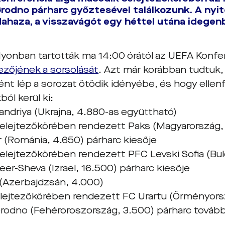
odno párharc győztesével találkozunk. A nyit
ahaza, a visszavágót egy héttel utána idegenb
 Nyonban tartották ma 14:00 órától az UEFA Konfe
tezőjének a sorsolását
. Azt már korábban tudtuk
ént lép a sorozat ötödik idényébe, és hogy ellen
ól kerül ki:
andriya (Ukrajna, 4.880-as együttható)
 selejtezőkörében rendezett Paks (Magyarország
r (Románia, 4.650) párharc kiesője
selejtezőkörében rendezett PFC Levski Sofia (Bul
er-Sheva (Izrael, 16.500) párharc kiesője
 (Azerbajdzsán, 4.000)
selejtezőkörében rendezett FC Urartu (Örményors
odno (Fehéroroszország, 3.500) párharc tovább