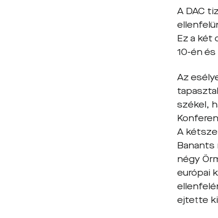
A DAC ti
ellenfelü
Ez a két 
10-én és 
Az esély
tapaszta
székel, 
Konferen
A kétsze
Banants
négy Örm
európai 
ellenfelé
ejtette k