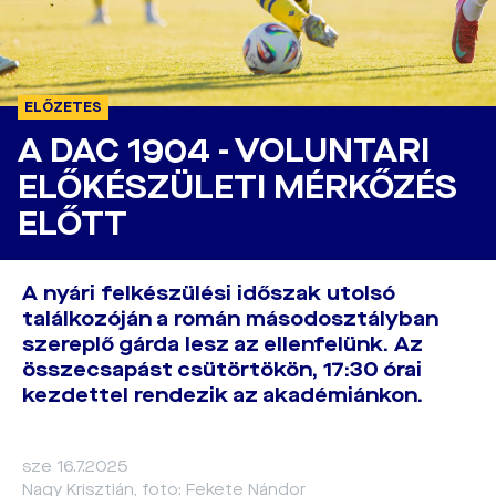
ELŐZETES
A DAC 1904 - VOLUNTARI
ELŐKÉSZÜLETI MÉRKŐZÉS
ELŐTT
A nyári felkészülési időszak utolsó
találkozóján a román másodosztályban
szereplő gárda lesz az ellenfelünk. Az
összecsapást csütörtökön, 17:30 órai
kezdettel rendezik az akadémiánkon.
sze 16.7.2025
Nagy Krisztián, foto: Fekete Nándor