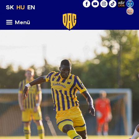
SK
HU
EN
Menü