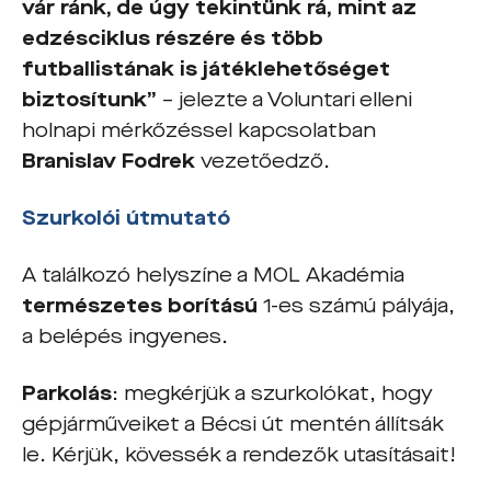
vár ránk, de úgy tekintünk rá, mint az
edzésciklus részére és több
futballistának is játéklehetőséget
biztosítunk”
– jelezte a Voluntari elleni
holnapi mérkőzéssel kapcsolatban
Branislav Fodrek
vezetőedző.
Szurkolói útmutató
A találkozó helyszíne a MOL Akadémia
természetes borítású
1-es számú pályája,
a belépés ingyenes.
Parkolás
: megkérjük a szurkolókat, hogy
gépjárműveiket a Bécsi út mentén állítsák
le. Kérjük, kövessék a rendezők utasításait!