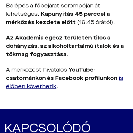
Belépés a főbejárat sorompóján át
lehetséges.
Kapunyitás 45 perccel a
mérkőzés kezdete előtt
(16:45 órától).
Az Akadémia egész területén tilos a
dohányzás, az alkoholtartalmú italok és a
tökmag fogyasztása.
A mérkőzést hivatalos
YouTube-
csatorn
á
nkon
é
s Facebook profilunkon
is
élőben követhetik
.
KAPCSOLÓDÓ