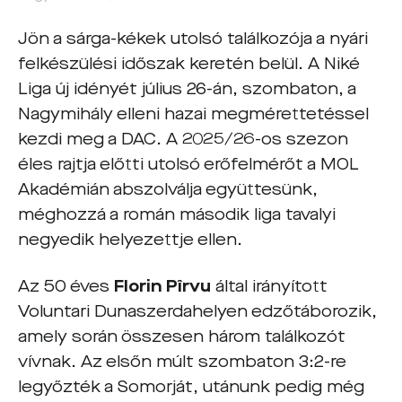
Jön a sárga-kékek utolsó találkozója a nyári
felkészülési időszak keretén belül. A Niké
Liga új idényét július 26-án, szombaton, a
Nagymihály elleni hazai megmérettetéssel
kezdi meg a DAC. A 2025/26-os szezon
éles rajtja előtti utolsó erőfelmérőt a MOL
Akadémián abszolválja együttesünk,
méghozzá a román második liga tavalyi
negyedik helyezettje ellen.
Az 50 éves
Florin Pîrvu
által irányított
Voluntari Dunaszerdahelyen edzőtáborozik,
amely során összesen három találkozót
vívnak. Az elsőn múlt szombaton 3:2-re
legyőzték a Somorját, utánunk pedig még