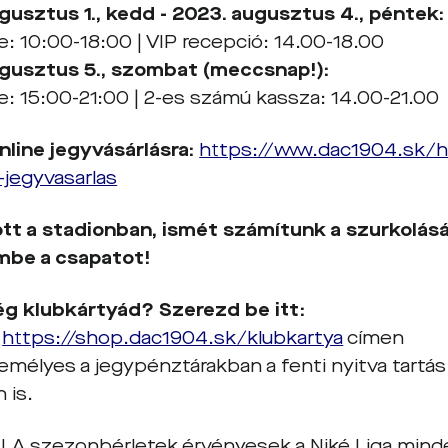
gusztus
1., kedd - 2023.
augusztus
4., péntek:
e: 10:00-18:00 | VIP recepció: 14.00-18.00
gusztus
5., szombat (meccsnap!):
e: 15:00-21:00 | 2-es számú kassza: 14.00-21.00
online jegyvásárlásra:
https://www.dac1904.sk/h
-jegyvasarlas
tt a stadionban, ismét számítunk a szurkolásá
mbe a csapatot!
g klubkártyád? Szerezd be itt:
a
https://shop.dac1904.sk/klubkartya
címen
emélyes a jegypénztárakban a fenti nyitva tartás a
 is.
! A szezonbérletek érvényesek a Niké Liga mind