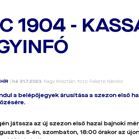
C 1904 - KASS
GYINFÓ
|
HÍR
|
hé 31.7.2023
, Nagy Krisztián, foto: Fekete Nándor
ndul a belépőjegyek árusítása a szezon első ha
őzésére.
én játssza az új szezon első hazai bajnoki mé
gusztus 5-én, szombaton, 18:00 órakor az újo