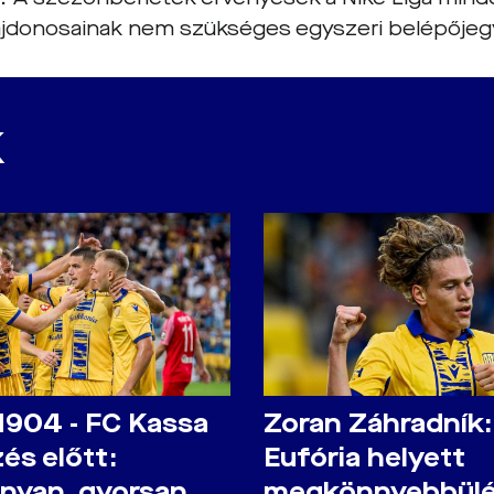
ajdonosainak nem szükséges egyszeri belépőjegy
K
1904 - FC Kassa
Zoran Záhradník:
és előtt:
Eufória helyett
nyan, gyorsan,
megkönnyebbül