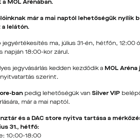
k a MOL Arénában.
lóinknak már a mai naptól lehetőségük nyílik b
 a lelátón.
e
jegyértékesítés ma, július 31-én, hétfőn, 12:00 ór
 napján 18:00-kor zárul.
yes jegyvásárlás kedden kezdődik a
MOL Aréna 
 nyitvatartás szerint.
ore-ban
pedig lehetőségük van
Silver VIP
belép
lására, már a mai naptól.
nztár és a DAC store nyitva tartása a mérkőzés
lius
31., hétfő:
e: 10:00-18:00