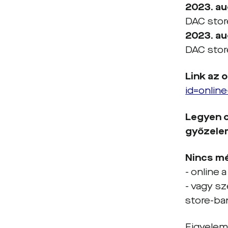
2023.
au
DAC stor
2023.
au
DAC stor
Link az 
id=online
Legyen o
gy
ő
zele
Nincs mé
- online 
- vagy sz
store-ban
Figyelem