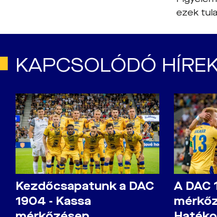
ezek tul
KAPCSOLÓDÓ HÍRE
Kezdőcsapatunk a DAC
A DAC 
1904 - Kassa
mérkőz
mérkőzésen
Hatéko