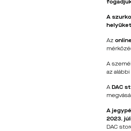
fogadju
A szurko
helyüket
Az
onlin
mérkőzés
A személ
az alábbi
A
DAC st
megvásár
A jegypé
2023.
jú
DAC stor