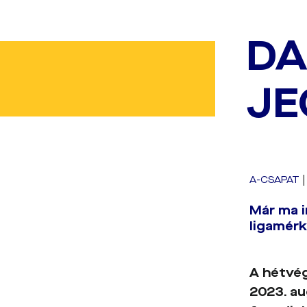
DA
JE
A-CSAPAT
Már ma i
ligamérk
A hétvég
2023. au