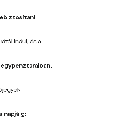
ebiztosítani
ától indul, és a
jegypénztáraiban
,
őjegyek
 napjáig: