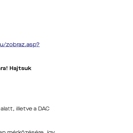
u/zobraz.asp?
ra! Hajtsuk
latt, illetve a DAC
en mérkőzésére, így