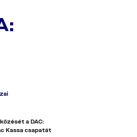
A:
zai
rkőzését a DAC:
nc Kassa csapatát