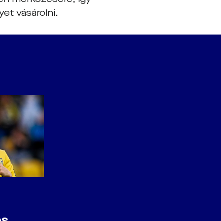
et vásárolni.
és