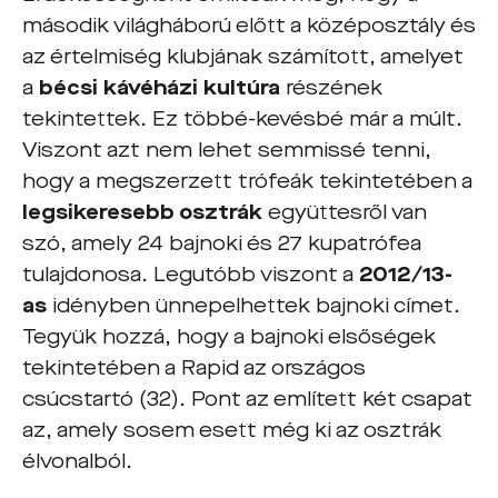
második világháború előtt a középosztály és
az értelmiség klubjának számított, amelyet
a
bécsi kávéházi kultúra
részének
tekintettek. Ez többé-kevésbé már a múlt.
Viszont azt nem lehet semmissé tenni,
hogy a megszerzett trófeák tekintetében a
legsikeresebb osztrák
együttesről van
szó, amely 24 bajnoki és 27 kupatrófea
tulajdonosa. Legutóbb viszont a
2012/13-
as
idényben ünnepelhettek bajnoki címet.
Tegyük hozzá, hogy a bajnoki elsőségek
tekintetében a Rapid az országos
csúcstartó (32). Pont az említett két csapat
az, amely sosem esett még ki az osztrák
élvonalból.