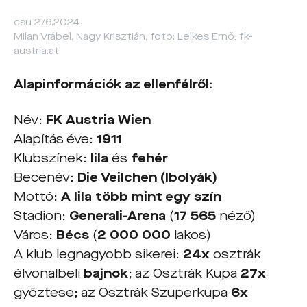
csü 27.6.2024
Milan Vrábel, Nagy Krisztián, foto: Lelkes Ernő, fk-
austria.at
Alapinformációk az ellenfélről:
Név:
FK Austria Wien
Alapítás éve:
1911
Klubszínek:
lila
és
fehér
Becenév:
Die Veilchen (Ibolyák)
Mottó:
A lila több mint egy szín
Stadion:
Generali-Arena
(
17 565
néző)
Város:
Bécs
(
2 000 000
lakos)
A klub legnagyobb sikerei:
24x
osztrák
élvonalbeli
bajnok
; az Osztrák Kupa
27x
győztese; az Osztrák Szuperkupa
6x