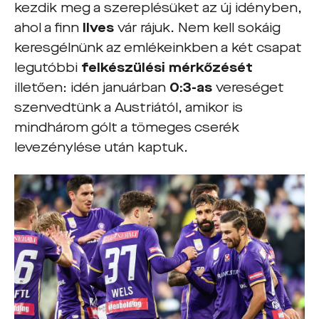
kezdik meg a szereplésüket az új idényben,
ahol a finn
Ilves
vár rájuk. Nem kell sokáig
keresgélnünk az emlékeinkben a két csapat
legutóbbi
felkészülési mérkőzését
illetően: idén januárban
0:3-as
vereséget
szenvedtünk a Austriától, amikor is
mindhárom gólt a tömeges cserék
levezénylése után kaptuk.