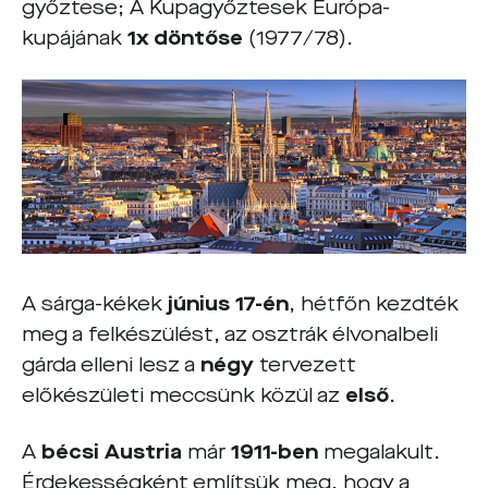
győztese; A Kupagyőztesek Európa-
kupájának
1x döntőse
(1977/78).
A sárga-kékek
június 17-én
, hétfőn
kezdték
meg a felkészülést, az osztrák élvonalbeli
gárda elleni lesz a
négy
tervezett
előkészületi meccsünk közül az
első
.
A
bécsi Austria
már
1911-ben
megalakult.
Érdekességként említsük meg, hogy a