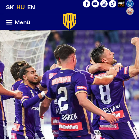
SK
HU
EN
Menü