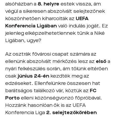
alsóházban a
8. helyre
estek vissza, ám
végül a sikeresen abszolvált selejtezőnek
köszönhetően kiharcolták az
UEFA
Konferencia Ligában
való indulás jogát. Ez
jelenleg elképzelhetetlennek tűnik a Niké
Ligában, ugye?
Az osztrák fővárosi csapat számára az
ellenünk abszolvált mérkőzés lesz az
első
a
nyári felkészülés során, ám tőlünk eltérően
csak
június 24-én
kezdték meg az
edzéseket. Ellenfelünkre összesen hat
barátságos találkozó vár, köztük az
FC
Porto
elleni közönségvonzó főpróbával.
Hozzánk hasonlóan ők is az UEFA
Konferencia Liga
2. selejtezőkörében