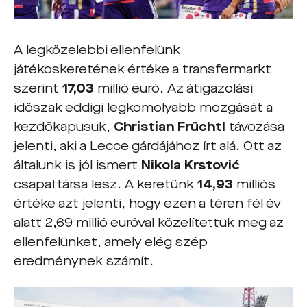
A legközelebbi ellenfelünk
játékoskeretének értéke a transfermarkt
szerint
17,03
millió euró. Az átigazolási
időszak eddigi legkomolyabb mozgását a
kezdőkapusuk,
Christian Früchtl
távozása
jelenti, aki a Lecce gárdájához írt alá. Ott az
általunk is jól ismert
Nikola Krstović
csapattársa lesz. A keretünk
14,93
milliós
értéke azt jelenti, hogy ezen a téren fél év
alatt 2,69 millió euróval közelítettük meg az
ellenfelünket, amely elég szép
eredménynek számít.