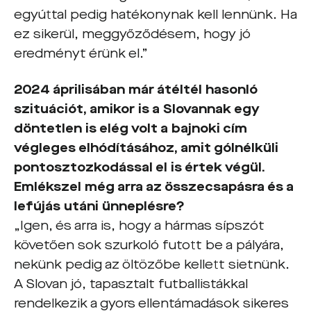
egyúttal pedig hatékonynak kell lennünk. Ha
ez sikerül, meggyőződésem, hogy jó
eredményt érünk el.”
2024 áprilisában már átéltél hasonló
szituációt, amikor is a Slovannak egy
döntetlen is elég volt a bajnoki cím
végleges elhódításához, amit gólnélküli
pontosztozkodással el is értek végül.
Emlékszel még arra az összecsapásra és a
lefújás utáni ünneplésre?
„Igen, és arra is, hogy a hármas sípszót
követően sok szurkoló futott be a pályára,
nekünk pedig az öltözőbe kellett sietnünk.
A Slovan jó, tapasztalt futballistákkal
rendelkezik a gyors ellentámadások sikeres