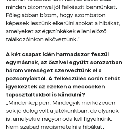
minden bizonnyal jól felkészít bennünket.
Főleg abban bízom, hogy szombaton
képesek leszünk elkerülni azokat a hibákat,
amelyeket az égszínkékek elleni előző
találkozóinkon elkövettünk.”
A két csapat idén harmadszor feszül
egymásnak, az őszivel együtt sorozatban
három vereséget szenvedtünk el a
pozsonyiaktól. A felkészülés során tehát
igyekeztek az ezeken a meccseken
tapasztaltakból is kiindulni?
„Mindenképpen. Mindegyik mérkőzésen
sok jó dolog volt a játékunkban, de olyanok
is, amelyekre nagyon oda kell figyelnünk.
Nem szabad megismételni a hibákat,