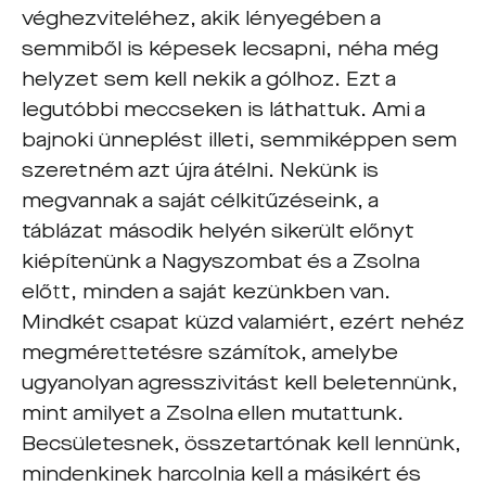
véghezviteléhez, akik lényegében a
semmiből is képesek lecsapni, néha még
helyzet sem kell nekik a gólhoz. Ezt a
legutóbbi meccseken is láthattuk. Ami a
bajnoki ünneplést illeti, semmiképpen sem
szeretném azt újra átélni. Nekünk is
megvannak a saját célkitűzéseink, a
táblázat második helyén sikerült előnyt
kiépítenünk a Nagyszombat és a Zsolna
előtt, minden a saját kezünkben van.
Mindkét csapat küzd valamiért, ezért nehéz
megmérettetésre számítok, amelybe
ugyanolyan agresszivitást kell beletennünk,
mint amilyet a Zsolna ellen mutattunk.
Becsületesnek, összetartónak kell lennünk,
mindenkinek harcolnia kell a másikért és