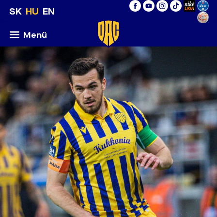
SK
HU
EN
Menü