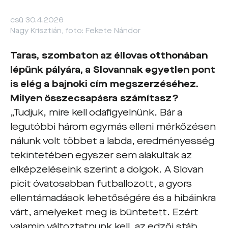
csü 30.4.2026
Nagy Krisztián, foto: Fekete Nándor
Taras, szombaton az éllovas otthonában
lépünk pályára, a Slovannak egyetlen pont
is elég a bajnoki cím megszerzéséhez.
Milyen összecsapásra számítasz?
„Tudjuk, mire kell odafigyelnünk. Bár a
legutóbbi három egymás elleni mérkőzésen
nálunk volt többet a labda, eredményesség
tekintetében egyszer sem alakultak az
elképzeléseink szerint a dolgok. A Slovan
picit óvatosabban futballozott, a gyors
ellentámadások lehetőségére és a hibáinkra
várt, amelyeket meg is büntetett. Ezért
valamin változtatnunk kell, az edzői stáb