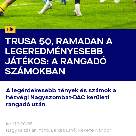
HÍR
TRUSA 50, RAMADAN A
LEGEREDMÉNYESEBB
JÁTÉKOS: A RANGADÓ
SZÁMOKBAN
A legérdekesebb tények és számok a
hétvégi Nagyszombat-DAC kerületi
rangadó után.
ke 11.3.2025
Nagy Krisztián, foto: Lelkes Ernő, Fekete Nándor