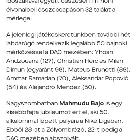
időszakával együtt összesen 111 honi
élvonalbeli összecsapáson 32 találat a
mérlege.
A jelenlegi játékoskeretünkben további hét
labdarúgó rendelkezik legalább 50 bajnoki
mérkőzéssel a DAC mezében: Yhoan
Andzouana (127), Christián Herc és Milan
Dimun (egyaránt 96), Mateus Brunetti (88),
Ammar Ramadan (70), Aleksandar Popović
(54) és Alejandro Mendez (50).
Nagyszombatban
Mahmudu Bajo
is egy
kisebbfajta jubileumot ért el, aki 50.
alkalommal lépett pályára a Niké Ligában.
Ebből 28-at a Zólyombrézó, 22-t pedig a
DAC mezében abszolvált.