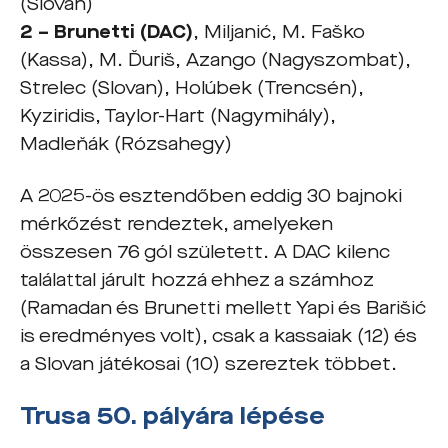
(Slovan)
2 – Brunetti (DAC)
, Miljanić, M. Faško
(Kassa), M. Ďuriš, Azango (Nagyszombat),
Strelec (Slovan), Holúbek (Trencsén),
Kyziridis, Taylor-Hart (Nagymihály),
Madleňák (Rózsahegy)
A 2025-ös esztendőben eddig 30 bajnoki
mérkőzést rendeztek, amelyeken
összesen 76 gól született. A DAC kilenc
találattal járult hozzá ehhez a számhoz
(Ramadan és Brunetti mellett Yapi és Barišić
is eredményes volt), csak a kassaiak (12) és
a Slovan játékosai (10) szereztek többet.
Trusa 50. pályára lépése