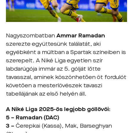
Nagyszombatban
Ammar Ramadan
szerezte együttesünk találatát, aki
egyébként a múltban a Spartak színeiben is
szerepelt. A Niké Liga egyetlen szír
labdarúgója immár az 5. gólját lőtte
tavasszal, aminek köszönhetően öt fordulót
követően a mesterlövészek tavaszi
tabellájának az első helyén áll.
A Niké Liga 2025-ös legjobb góllövői:
5 – Ramadan (DAC)
3 –
Čerepkai (Kassa), Mak, Barseghyan