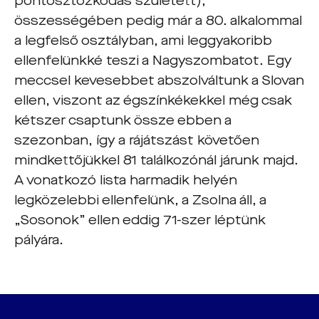
pontosztozkodás született),
összességében pedig már a 80. alkalommal
a legfelső osztályban, ami leggyakoribb
ellenfelünkké teszi a Nagyszombatot. Egy
meccsel kevesebbet abszolváltunk a Slovan
ellen, viszont az égszínkékekkel még csak
kétszer csaptunk össze ebben a
szezonban, így a rájátszást követően
mindkettőjükkel 81 találkozónál járunk majd.
A vonatkozó lista harmadik helyén
legközelebbi ellenfelünk, a Zsolna áll, a
„Sosonok” ellen eddig 71-szer léptünk
pályára.