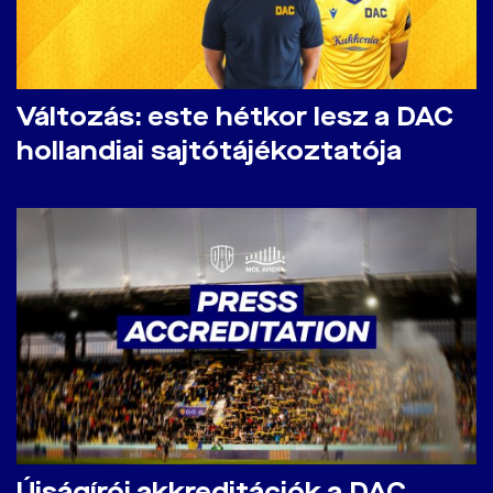
Változás: este hétkor lesz a DAC
hollandiai sajtótájékoztatója
Újságírói akkreditációk a DAC