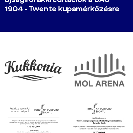
1904 - Twente kupamérkőzésre