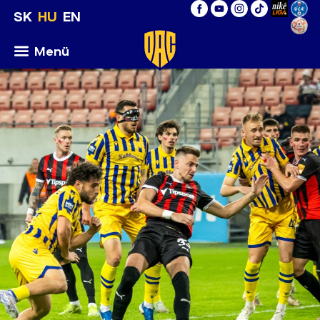
SK
HU
EN
Menü