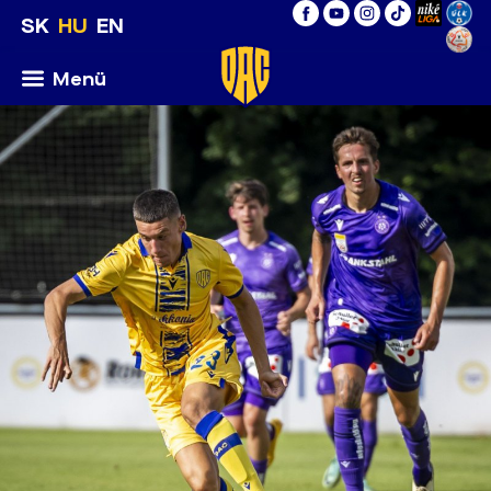
SK
HU
EN
Menü