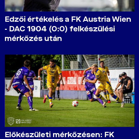
Edzői értékelés a FK Austria Wien
- DAC 1904 (0:0) felkészülési
mérkőzés után
Előkészületi mérkőzésen: FK