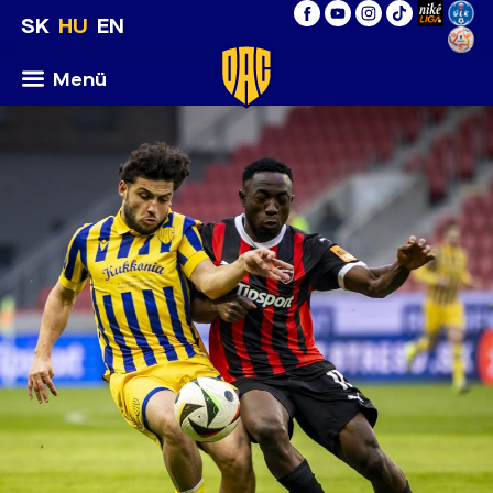
SK
HU
EN
Menü