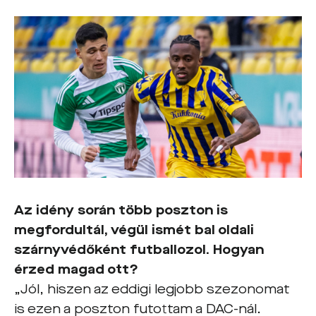
Az idény során több poszton is
megfordultál, végül ismét bal oldali
szárnyvédőként futballozol. Hogyan
érzed magad ott?
„Jól, hiszen az eddigi legjobb szezonomat
is ezen a poszton futottam a DAC-nál.