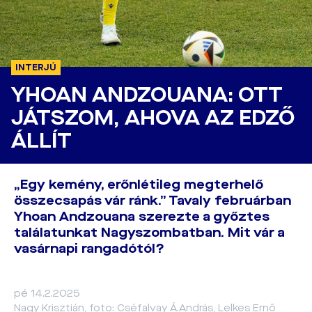
INTERJÚ
YHOAN ANDZOUANA: OTT
JÁTSZOM, AHOVA AZ EDZŐ
ÁLLÍT
„Egy kemény, erőnlétileg megterhelő
összecsapás vár ránk.” Tavaly februárban
Yhoan Andzouana szerezte a győztes
találatunkat Nagyszombatban. Mit vár a
vasárnapi rangadótól?
pé 14.2.2025
Nagy Krisztián, foto: Cséfalvay Á.András, Lelkes Ernő