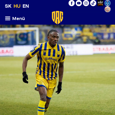
SK
HU
EN
Menü