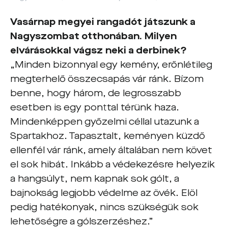
Vasárnap megyei rangadót játszunk a
Nagyszombat otthonában. Milyen
elvárásokkal vágsz neki a derbinek?
„Minden bizonnyal egy kemény, erőnlétileg
megterhelő összecsapás vár ránk. Bízom
benne, hogy három, de legrosszabb
esetben is egy ponttal térünk haza.
Mindenképpen győzelmi céllal utazunk a
Spartakhoz. Tapasztalt, keményen küzdő
ellenfél vár ránk, amely általában nem követ
el sok hibát. Inkább a védekezésre helyezik
a hangsúlyt, nem kapnak sok gólt, a
bajnokság legjobb védelme az övék. Elöl
pedig hatékonyak, nincs szükségük sok
lehetőségre a gólszerzéshez.”