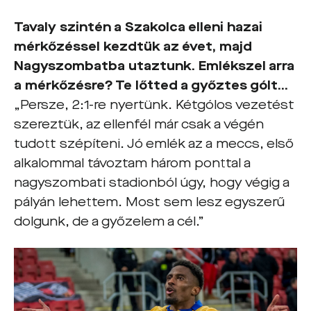
Tavaly szintén a Szakolca elleni hazai
mérkőzéssel kezdtük az évet, majd
Nagyszombatba utaztunk. Emlékszel arra
a mérkőzésre? Te lőtted a győztes gólt…
„Persze, 2:1-re nyertünk. Kétgólos vezetést
szereztük, az ellenfél már csak a végén
tudott szépíteni. Jó emlék az a meccs, első
alkalommal távoztam három ponttal a
nagyszombati stadionból úgy, hogy végig a
pályán lehettem. Most sem lesz egyszerű
dolgunk, de a győzelem a cél.”