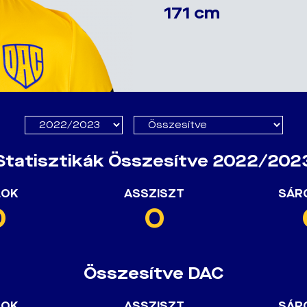
171 cm
Statisztikák Összesítve 2022/202
LOK
ASSZISZT
SÁR
0
0
Összesítve DAC
LOK
ASSZISZT
SÁR