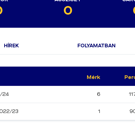
0
0
HÍREK
FOLYAMATBAN
Mérk
Per
3/24
6
11
2022/23
1
9