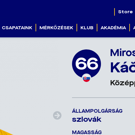
Store
CSAPATAINK
MÉRKŐZÉSEK
KLUB
AKADÉMIA
Miro
66
Ká
Közép
ÁLLAMPOLGÁRSÁG
szlovák
MAGASSÁG