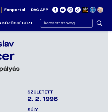
Fanportal
DAC APP
A KÖZÖSSÉGÉRT
slav
čer
pályás
SZÜLETETT
2. 2. 1996
SÚLY