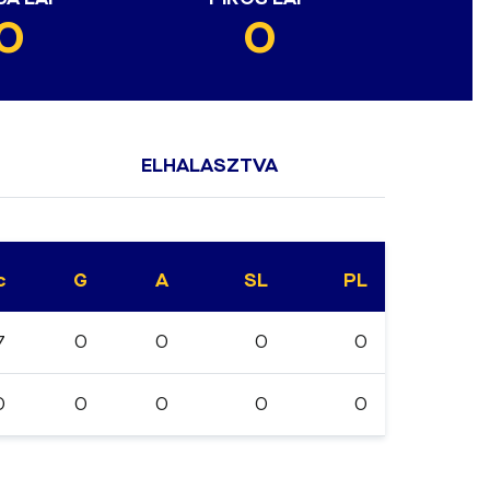
0
0
ELHALASZTVA
c
G
A
SL
PL
7
0
0
0
0
0
0
0
0
0