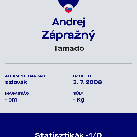
Andrej
Zápražný
Támadó
ÁLLAMPOLGÁRSÁG
SZÜLETETT
szlovák
3. 7. 2008
MAGASSÁG
SÚLY
- cm
- Kg
Statisztikák -1/0