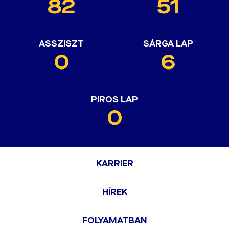
82
51
ASSZISZT
SÁRGA LAP
0
6
PIROS LAP
0
KARRIER
HÍREK
FOLYAMATBAN