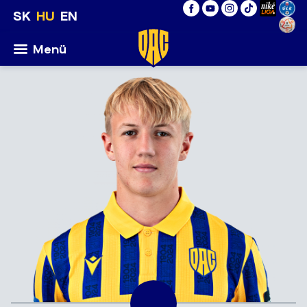
SK
HU
EN
Menü