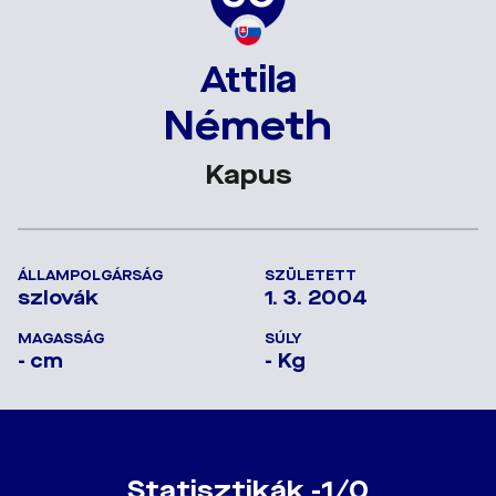
Attila
Németh
Kapus
ÁLLAMPOLGÁRSÁG
SZÜLETETT
szlovák
1. 3. 2004
MAGASSÁG
SÚLY
- cm
- Kg
Statisztikák -1/0