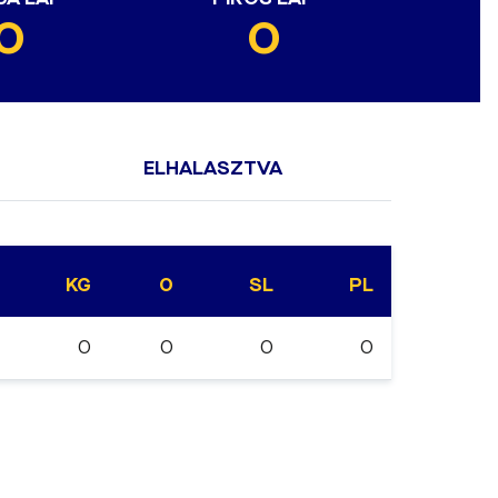
0
0
ELHALASZTVA
KG
0
SL
PL
0
0
0
0