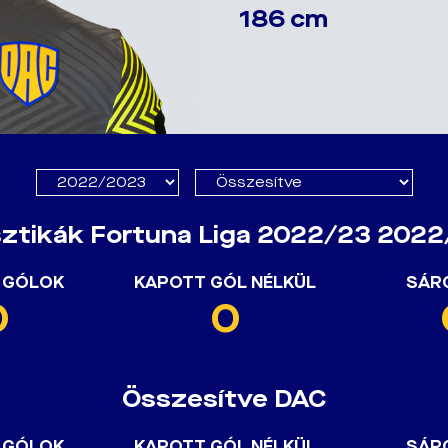
186 cm
sztikák Fortuna Liga 2022/23 202
 GÓLOK
KAPOTT GÓL NÉLKÜL
SÁR
0
0
Összesítve DAC
 GÓLOK
KAPOTT GÓL NÉLKÜL
SÁR