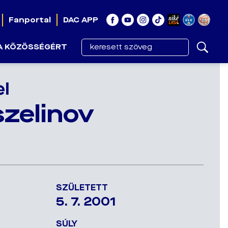
Fanportal
DAC APP
A KÖZÖSSÉGÉRT
el
zelinov
SZÜLETETT
5. 7. 2001
SÚLY