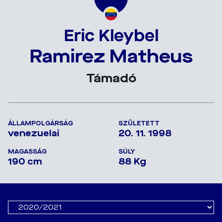
Eric Kleybel
Ramirez Matheus
Támadó
ÁLLAMPOLGÁRSÁG
SZÜLETETT
venezuelai
20. 11. 1998
MAGASSÁG
SÚLY
190 cm
88 Kg