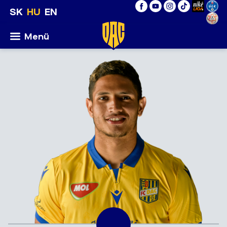
SK
HU
EN
Menü