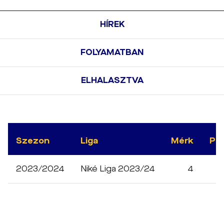
HÍREK
FOLYAMATBAN
ELHALASZTVA
Szezon
Liga
Mérk
Pe
2023/2024
Niké Liga 2023/24
4
5