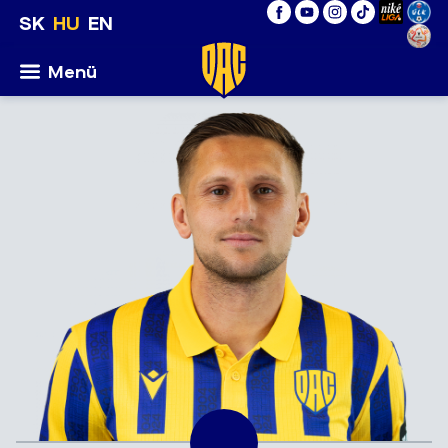
SK
HU
EN
Menü