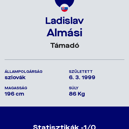
Ladislav
Almási
Támadó
ÁLLAMPOLGÁRSÁG
SZÜLETETT
szlovák
6. 3. 1999
MAGASSÁG
SÚLY
196 cm
86 Kg
Statisztikák -1/0