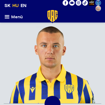
SK
HU
EN
Menü