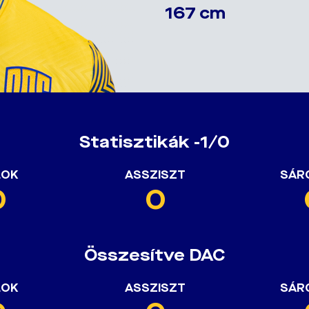
167 cm
Statisztikák -1/0
LOK
ASSZISZT
SÁR
0
0
Összesítve DAC
LOK
ASSZISZT
SÁR