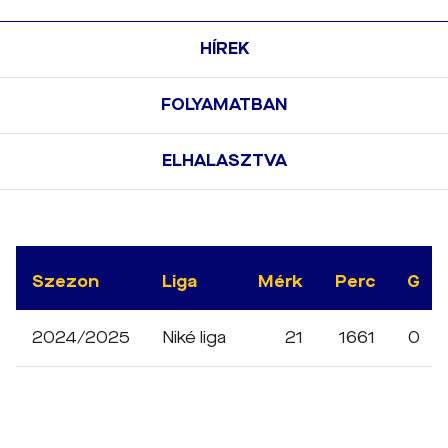
HÍREK
FOLYAMATBAN
ELHALASZTVA
Szezon
Liga
Mérk
Perc
G
2024/2025
Niké liga
21
1661
0