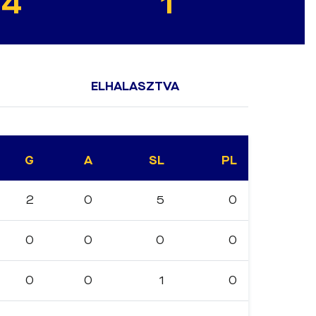
14
1
ELHALASZTVA
G
A
SL
PL
2
0
5
0
0
0
0
0
0
0
1
0