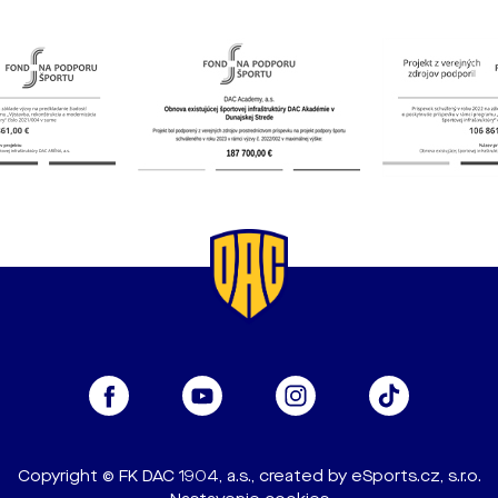
Copyright © FK DAC 1904, a.s., created by
eSports.cz, s.r.o.