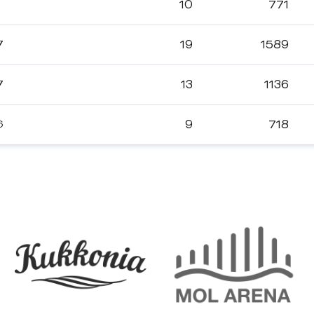
10
771
7
19
1589
7
13
1136
6
9
718