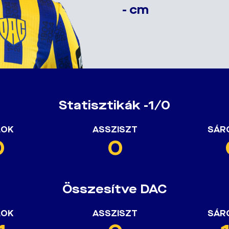
- cm
Statisztikák -1/0
LOK
ASSZISZT
SÁR
0
0
Összesítve DAC
LOK
ASSZISZT
SÁR