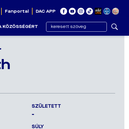
Fanportal
DAC APP
A KÖZÖSSÉGÉRT
r
th
SZÜLETETT
-
SÚLY