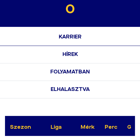
0
KARRIER
HÍREK
FOLYAMATBAN
ELHALASZTVA
Szezon
Liga
Mérk
Perc
G