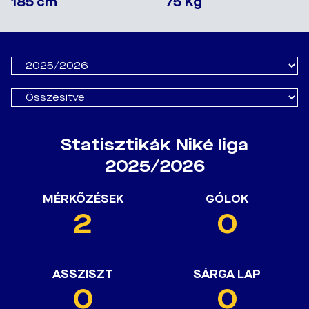
185 cm
75 Kg
Statisztikák Niké liga
2025/2026
MÉRKŐZÉSEK
GÓLOK
2
0
ASSZISZT
SÁRGA LAP
0
0