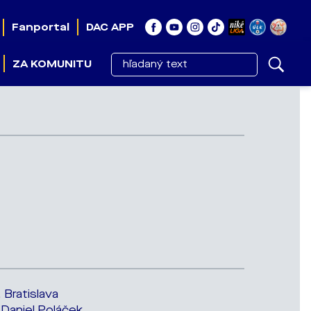
Fanportal
DAC APP
ZA KOMUNITU
 Bratislava
 Daniel Poláček