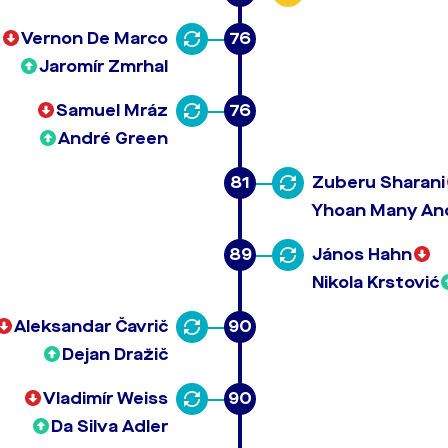
Vernon De Marco
76
Jaromír Zmrhal
Samuel Mráz
76
André Green
81
Zuberu Sharani
Yhoan Many An
89
János Hahn
Nikola Krstović
Aleksandar Čavrič
90
Dejan Dražič
Vladimír Weiss
90
Da Silva Adler