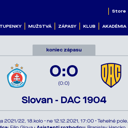
Store
TUPENKY
MUŽSTVÁ
ZÁPASY
KLUB
AKADÉMIA
koniec zápasu
0:0
(0:0)
Slovan - DAC 1904
ga 2021/22, 18.kolo • ne 12.12.2021, 17:00 • Tehelné pole,
dca:
Filip Glova •
Asistenti rozhodcu:
Branislav Hancko,