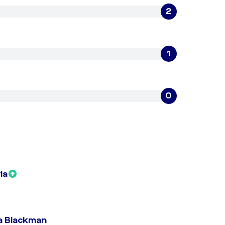
2
1
0
la
a Blackman