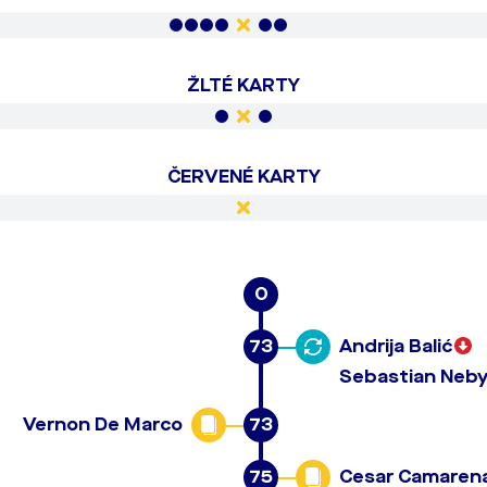
ŽLTÉ KARTY
ČERVENÉ KARTY
0
73
Andrija Balić
Sebastian Neby
Vernon De Marco
73
75
Cesar Camaren