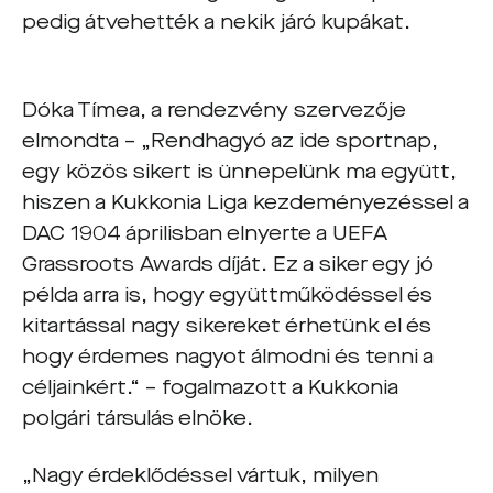
pedig átvehették a nekik járó kupákat.
Dóka Tímea, a rendezvény szervezője
elmondta – „Rendhagyó az ide sportnap,
egy közös sikert is ünnepelünk ma együtt,
hiszen a Kukkonia Liga kezdeményezéssel a
DAC 1904 áprilisban elnyerte a UEFA
Grassroots Awards díját. Ez a siker egy jó
példa arra is, hogy együttműködéssel és
kitartással nagy sikereket érhetünk el és
hogy érdemes nagyot álmodni és tenni a
céljainkért.“ – fogalmazott a Kukkonia
polgári társulás elnöke.
„Nagy érdeklődéssel vártuk, milyen