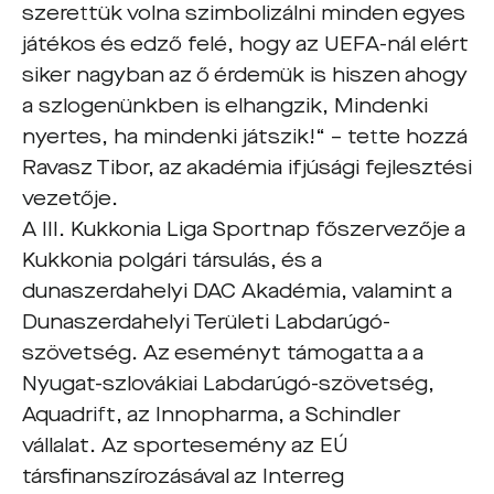
szerettük volna szimbolizálni minden egyes
játékos és edző felé, hogy az UEFA-nál elért
siker nagyban az ő érdemük is hiszen ahogy
a szlogenünkben is elhangzik, Mindenki
nyertes, ha mindenki játszik!“ – tette hozzá
Ravasz Tibor, az akadémia ifjúsági fejlesztési
vezetője.
A III. Kukkonia Liga Sportnap főszervezője a
Kukkonia polgári társulás, és a
dunaszerdahelyi DAC Akadémia, valamint a
Dunaszerdahelyi Területi Labdarúgó-
szövetség. Az eseményt támogatta a a
Nyugat-szlovákiai Labdarúgó-szövetség,
Aquadrift, az Innopharma, a Schindler
vállalat. Az sportesemény az EÚ
társfinanszírozásával az Interreg