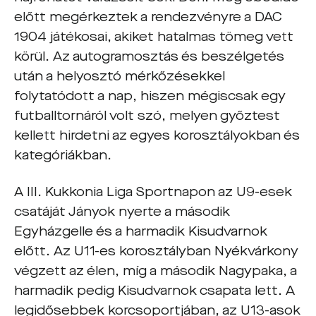
előtt megérkeztek a rendezvényre a DAC
1904 játékosai, akiket hatalmas tömeg vett
körül. Az autogramosztás és beszélgetés
után a helyosztó mérkőzésekkel
folytatódott a nap, hiszen mégiscsak egy
futballtornáról volt szó, melyen győztest
kellett hirdetni az egyes korosztályokban és
kategóriákban.
A III. Kukkonia Liga Sportnapon az U9-esek
csatáját Jányok nyerte a második
Egyházgelle és a harmadik Kisudvarnok
előtt. Az U11-es korosztályban Nyékvárkony
végzett az élen, míg a második Nagypaka, a
harmadik pedig Kisudvarnok csapata lett. A
legidősebbek korcsoportjában, az U13-asok