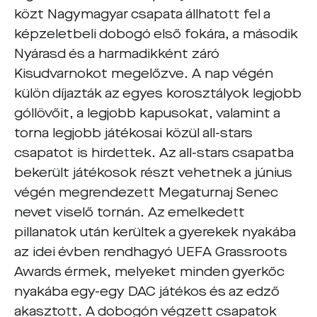
közt Nagymagyar csapata állhatott fel a
képzeletbeli dobogó első fokára, a második
Nyárasd és a harmadikként záró
Kisudvarnokot megelőzve. A nap végén
külön díjazták az egyes korosztályok legjobb
góllövőit, a legjobb kapusokat, valamint a
torna legjobb játékosai közül all-stars
csapatot is hirdettek. Az all-stars csapatba
bekerült játékosok részt vehetnek a június
végén megrendezett Megaturnaj Senec
nevet viselő tornán. Az emelkedett
pillanatok után kerültek a gyerekek nyakába
az idei évben rendhagyó UEFA Grassroots
Awards érmek, melyeket minden gyerkőc
nyakába egy-egy DAC játékos és az edző
akasztott. A dobogón végzett csapatok