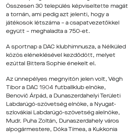
Összesen 30 település képviseltette magát
a tornán, ami pedig azt jelenti, hogy a
játékosok létszáma – a csapatvezetőkkel
együtt – meghaladta a 750-et.
A sportnap a DAC klubhimnusza, a Nélküled
közös eléneklésével kezdődött, melyet
ezúttal Bittera Sophie énekelt el.
Az ünnepélyes megnyitón jelen volt, Végh
Tibor a DAC 1904 futballklub elnöke,
Benovič Árpád, a Dunaszerdahelyi Területi
Labdarúgó-szövetség elnöke, a Nyugat-
szlovákiai Labdarúgó-szövetség alelnöke,
Mudr. Puha Zoltán, Dunaszerdahely város
alpogármestere, Dóka Tímea, a Kukkonia