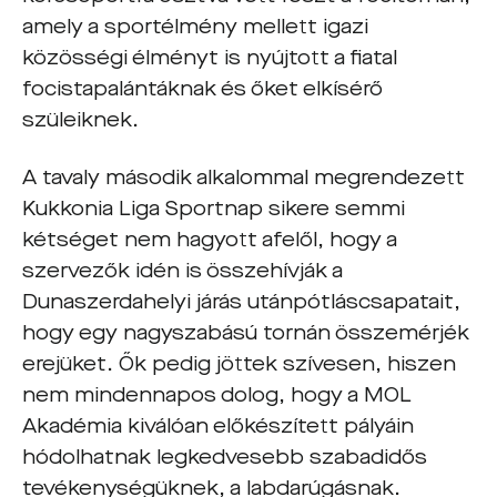
amely a sportélmény mellett igazi
közösségi élményt is nyújtott a fiatal
focistapalántáknak és őket elkísérő
szüleiknek.
A tavaly második alkalommal megrendezett
Kukkonia Liga Sportnap sikere semmi
kétséget nem hagyott afelől, hogy a
szervezők idén is összehívják a
Dunaszerdahelyi járás utánpótláscsapatait,
hogy egy nagyszabású tornán összemérjék
erejüket. Ők pedig jöttek szívesen, hiszen
nem mindennapos dolog, hogy a MOL
Akadémia kiválóan előkészített pályáin
hódolhatnak legkedvesebb szabadidős
tevékenységüknek, a labdarúgásnak.