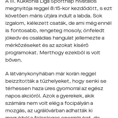
A III. Kukkonia Liga Sportnap hivatalos
megnyitója reggel 8:15-kor kezdődött, s ezt
követően máris útjára indult a labda. Sok
izgalom, kiélezett csaták, de ami még ennél
is fontosabb, rengeteg mosoly, önfeledt
jókedv és családias hangulat jellemezte a
mérkőzéseket és az azokat kísérő
programokat. Merthogy ezekből is volt
bőven.
A látványkonyhában már korán reggel
beizzították a tűzhelyeket, hogy senki se
térhessen haza üres gyomorral az egész
napos akcióról. Azok a gyerekek, akik
számára nem volt elég a focipályán a
mozgás, az ugrálóvárban adhatták ki