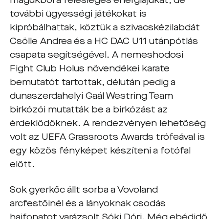
magukból a felesleges energiájukat, de
további ügyességi játékokat is
kipróbálhattak, köztük a szivacskézilabdát
Csölle Andrea és a HC DAC U11 utánpótlás
csapata segítségével. A nemeshodosi
Fight Club Holus növendékei karate
bemutatót tartottak, délután pedig a
dunaszerdahelyi Gaál Westring Team
birkózói mutatták be a birkózást az
érdeklődőknek. A rendezvényen lehetőség
volt az UEFA Grassroots Awards trófeával is
egy közös fényképet készíteni a fotófal
előtt.
Sok gyerkőc állt sorba a Vovoland
arcfestőinél és a lányoknak csodás
hajfonatot varázsolt Sóki Dóri. Még ebédidő