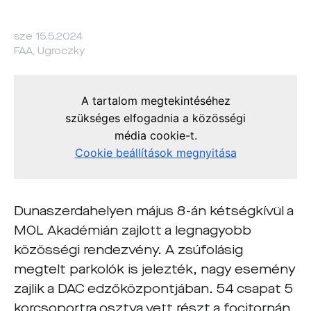
sze 15.5.2024
FAA, Ugroczky
Dunaszerdahelyen május 8-án kétségkívül a
MOL Akadémián zajlott a legnagyobb
közösségi rendezvény. A zsúfolásig
megtelt parkolók is jelezték, nagy esemény
zajlik a DAC edzőközpontjában. 54 csapat 5
korcsoportra osztva vett részt a focitornán,