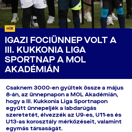
HÍR
IGAZI FOCIÜNNEP VOLT A
III. KUKKONIA LIGA
SPORTNAP A MOL
AKADÉMIÁN
Csaknem 3000-en gyűltek össze a május
8-án, az ünnepnapon a MOL Akadémián,
hogy a III. Kukkonia Liga Sportnapon
együtt ünnepeljék a labdarúgás
szeretetét, élvezzék az U9-es, U11-es és
U13-as korosztály mérkőzéseit, valamint
egymás társaságát.