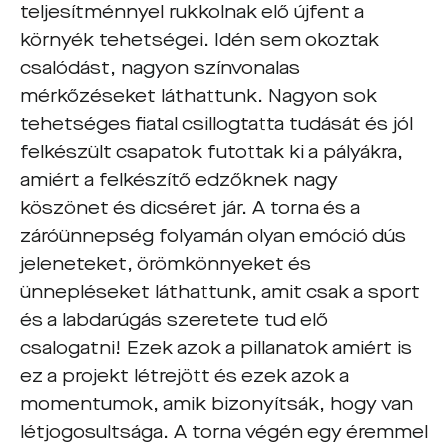
teljesítménnyel rukkolnak elő újfent a
környék tehetségei. Idén sem okoztak
csalódást, nagyon színvonalas
mérkőzéseket láthattunk. Nagyon sok
tehetséges fiatal csillogtatta tudását és jól
felkészült csapatok futottak ki a pályákra,
amiért a felkészítő edzőknek nagy
köszönet és dicséret jár. A torna és a
záróünnepség folyamán olyan emóció dús
jeleneteket, örömkönnyeket és
ünnepléseket láthattunk, amit csak a sport
és a labdarúgás szeretete tud elő
csalogatni! Ezek azok a pillanatok amiért is
ez a projekt létrejött és ezek azok a
momentumok, amik bizonyítsák, hogy van
létjogosultsága. A torna végén egy éremmel