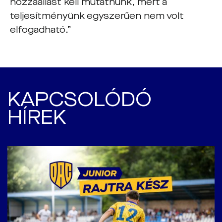
hozzáállást kell mutatnunk, mert a
teljesítményünk egyszerűen nem volt
elfogadható.”
KAPCSOLÓDÓ
HÍREK