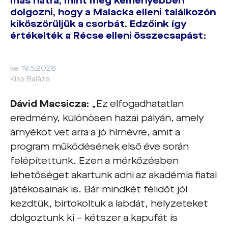
más hátra, mint még keményebben
dolgozni, hogy a Malacka elleni találkozón
kiköszörüljük a csorbát. Edzőink így
értékelték a Récse elleni összecsapást:
ke 19.5.2026
Kiss Balázs
Dávid Macsicza
:
„Ez elfogadhatatlan
eredmény, különösen hazai pályán, amely
árnyékot vet arra a jó hírnévre, amit a
program működésének első éve során
felépítettünk.
Ezen a mérkőzésben
lehetőséget akartunk adni az akadémia fiatal
játékosainak is. Bár mindkét félidőt jól
kezdtük, birtokoltuk a labdát, helyzeteket
dolgoztunk ki – kétszer a kapufát is