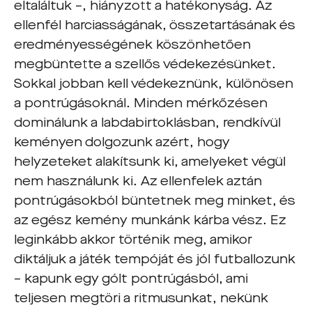
eltaláltuk –, hiányzott a hatékonyság. Az
ellenfél harciasságának, összetartásának és
eredményességének köszönhetően
megbüntette a szellős védekezésünket.
Sokkal jobban kell védekeznünk, különösen
a pontrúgásoknál. Minden mérkőzésen
dominálunk a labdabirtoklásban, rendkívül
keményen dolgozunk azért, hogy
helyzeteket alakítsunk ki, amelyeket végül
nem használunk ki. Az ellenfelek aztán
pontrúgásokból büntetnek meg minket, és
az egész kemény munkánk kárba vész. Ez
leginkább akkor történik meg, amikor
diktáljuk a játék tempóját és jól futballozunk
– kapunk egy gólt pontrúgásból, ami
teljesen megtöri a ritmusunkat, nekünk