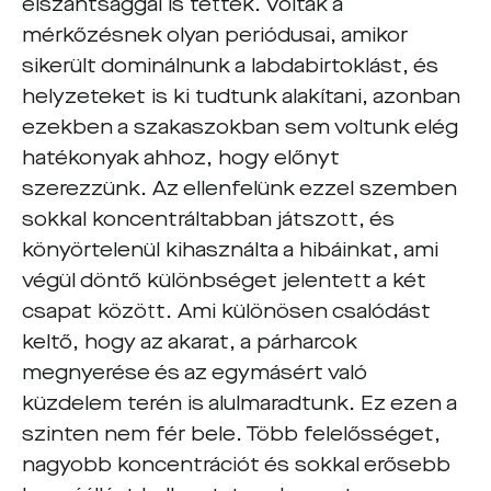
elszántsággal is tették. Voltak a
mérkőzésnek olyan periódusai, amikor
sikerült dominálnunk a labdabirtoklást, és
helyzeteket is ki tudtunk alakítani, azonban
ezekben a szakaszokban sem voltunk elég
hatékonyak ahhoz, hogy előnyt
szerezzünk. Az ellenfelünk ezzel szemben
sokkal koncentráltabban játszott, és
könyörtelenül kihasználta a hibáinkat, ami
végül döntő különbséget jelentett a két
csapat között. Ami különösen csalódást
keltő, hogy az akarat, a párharcok
megnyerése és az egymásért való
küzdelem terén is alulmaradtunk. Ez ezen a
szinten nem fér bele. Több felelősséget,
nagyobb koncentrációt és sokkal erősebb