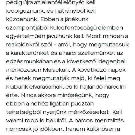
pedig újra az ellenfél előnyét kell
ledolgoznunk, és hátrányból kell
küzdenünk. Ebben a játékunk
szempontjából kulcsfontosságú elemben
egyértelműen javulnunk kell.
Most minden a
reakciónkról szól – arról, hogy megmutassuk
a karakterünket és a harci szellemünket az
edzésmunkában és a következő idegenbeli
mérkőzésen Malackán. A következő napok
és hetek megmutatják majd, ki felel meg
klubunk elvárásainak, és ki hajlandó harcolni
érte. Nincs akkora minőségünk, hogy
ebben a nehéz ligában pusztán
tehetségből nyerjünk mérkőzéseket. Kell
valami több is belülről. A harcos mentalitás
nemcsak jó időkben, hanem különösen a