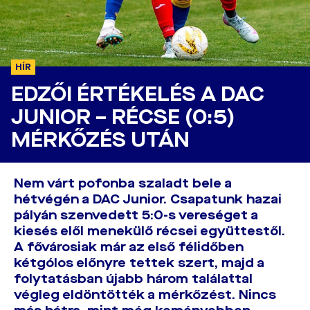
HÍR
EDZŐI ÉRTÉKELÉS A DAC
JUNIOR – RÉCSE (0:5)
MÉRKŐZÉS UTÁN
Nem várt pofonba szaladt bele a
hétvégén a DAC Junior. Csapatunk hazai
pályán szenvedett 5:0-s vereséget a
kiesés elől menekülő récsei együttestől.
A fővárosiak már az első félidőben
kétgólos előnyre tettek szert, majd a
folytatásban újabb három találattal
végleg eldöntötték a mérkőzést. Nincs