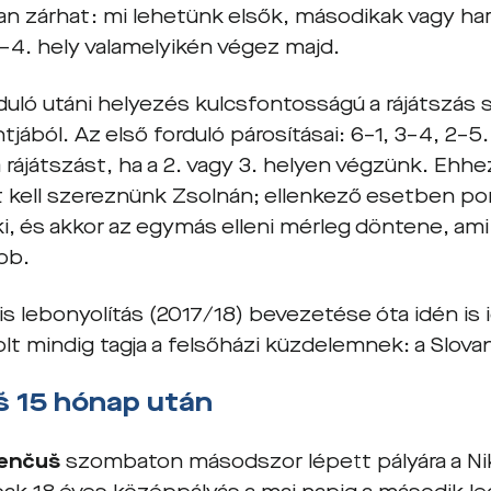
an zárhat: mi lehetünk elsők, másodikak vagy harm
2–4. hely valamelyikén végez majd.
duló utáni helyezés kulcsfontosságú a rájátszás 
ából. Az első forduló párosításai: 6–1, 3–4, 2–5.
 rájátszást, ha a 2. vagy 3. helyen végzünk. Ehh
 kell szereznünk Zsolnán; ellenkező esetben p
 ki, és akkor az egymás elleni mérleg döntene, a
bb.
is lebonyolítás (2017/18) bevezetése óta idén is
lt mindig tagja a felsőházi küzdelemnek: a Slovan
 15 hónap után
Jenčuš
szombaton másodszor lépett pályára a Ni