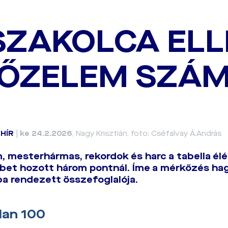
SZAKOLCA ELL
ŐZELEM SZÁ
|
HÍR
|
ke 24.2.2026
, Nagy Krisztián, foto: Cséfalvay Á.András
, mesterhármas, rekordok és harc a tabella él
bbet hozott három pontnál. Íme a mérkőzés h
 rendezett összefoglalója.
an 100