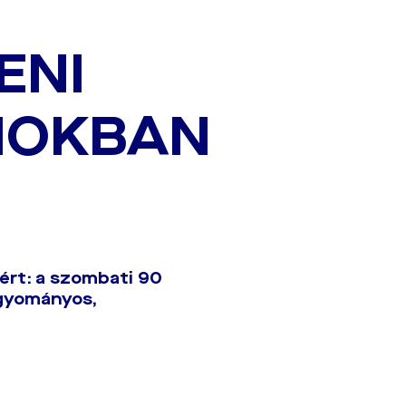
ENI
MOKBAN
éért: a szombati 90
agyományos,