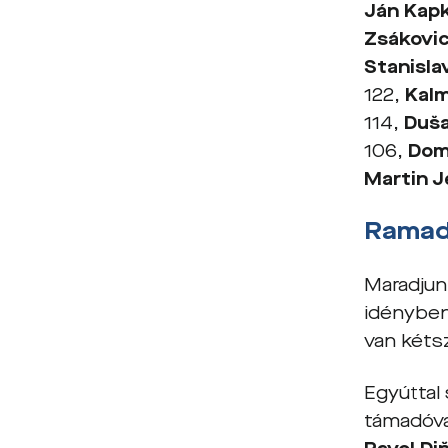
Ján Kap
Zsákovic
Stanisla
122,
Kalm
114,
Duša
106,
Domi
Martin J
Ramad
Maradjun
idényben 
van kéts
Egyúttal
támadóva