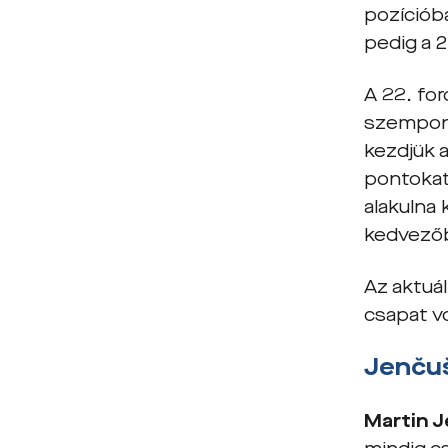
pozíciób
pedig a 
A 22. for
szempontj
kezdjük a
pontokat
alakulna
kedvező
Az aktuál
csapat vo
Jenčuš
Martin 