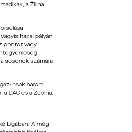
adikak, a Žilina
sorsolása
 Vagyis hazai pályán
ez pontot vagy
ontegyenlőség
mi a sosonok számára
 igaz: csak három
, a DAC és a Zsolna.
ké Ligában. A még