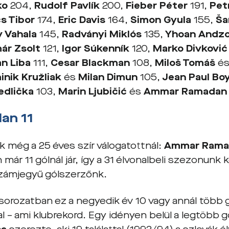
ko
204,
Rudolf Pavlík
200,
Fieber Péter
191,
Pet
s Tibor
174,
Eric Davis
164,
Simon Gyula
155,
Ša
v Vahala
145,
Radványi Miklós
135,
Yhoan Andz
ár Zsolt
121,
Igor Súkenník
120,
Marko Divkovi
n Liba
111,
Cesar Blackman
108,
Miloš Tomáš
é
nik Kružliak
és
Milan Dimun
105,
Jean Paul Bo
edlička
103,
Marin Ljubičić
és
Ammar Ramada
an 11
k még a 25 éves szír válogatottnál:
Ammar Rama
már 11 gólnál jár, így a 31 élvonalbeli szezonunk k
zámjegyű gólszerzőnk.
 sorozatban ez a negyedik év 10 vagy annál több 
l – ami klubrekord. Egy idényen belül a legtöbb