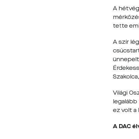
A hétvég
mérkőzés
tette em
A szír lé
csúcsta
ünnepelt
Érdekess
Szakolca
Világi Os
legalább
ez volt a
A DAC él