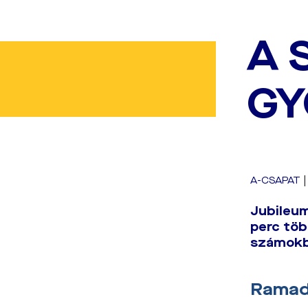
A 
GY
A-CSAPAT
Jubileum
perc tö
számokba
Ramad