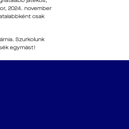
fiatalabb játékos,
kor, 2024. november
iatalabbként csak
árnia. Szurkolunk
ssék egymást!