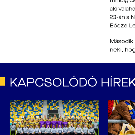
mindig cs
aki vala
23-án a N
Bősze Le
Második f
neki, ho
KAPCSOLÓDÓ HÍRE