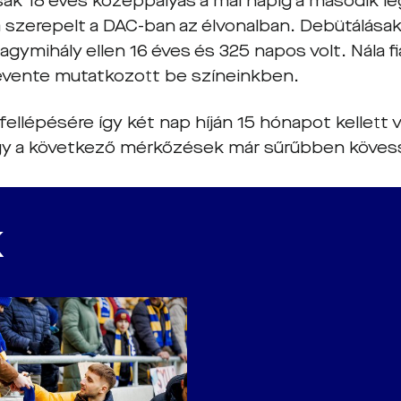
ak 18 éves középpályás a mai napig a második leg
ha szerepelt a DAC-ban az élvonalban. Debütálása
agymihály ellen 16 éves és 325 napos volt. Nála f
vente mutatkozott be színeinkben.
ellépésére így két nap híján 15 hónapot kellett v
gy a következő mérkőzések már sűrűbben köve
K