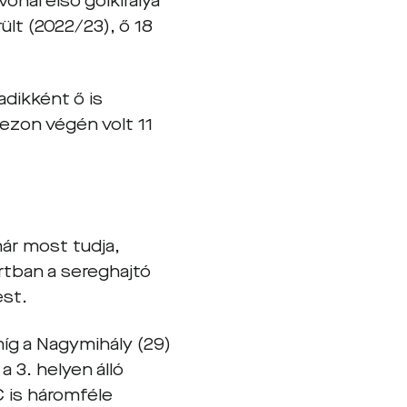
vonal első gólkirálya
rült (2022/23), ő 18
dikként ő is
zezon végén volt 11
már most tudja,
ortban a sereghajtó
est.
íg a Nagymihály (29)
 3. helyen álló
C is háromféle