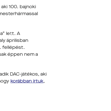
 aki 100. bajnoki
 mesterhármassal
a” lett. A
ly áprilisban
. fellépést.
 csak éppen nem a
adik DAC-játékos, aki
Ahogy
korábban írtuk
,