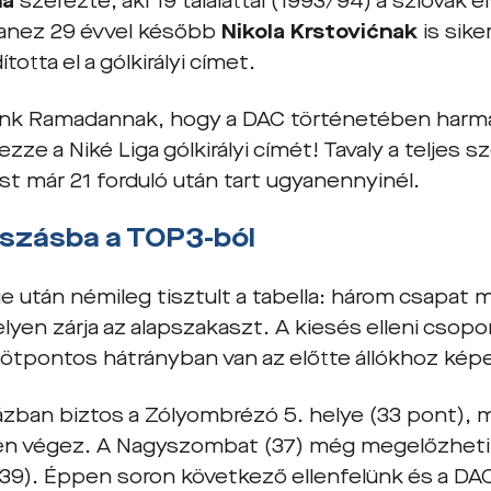
ňa
szerezte, aki 19 találattal (1993/94) a szlovák él
yanez 29 évvel később
Nikola Krstovićnak
is sike
ította el a gólkirályi címet.
unk Ramadannak, hogy a DAC történetében harma
ze a Niké Liga gólkirályi címét! Tavaly a teljes s
st már 21 forduló után tart ugyanennyinél.
tszásba a TOP3-ból
e után némileg tisztult a tabella: három csapat 
lyen zárja az alapszakaszt. A kiesés elleni csop
 ötpontos hátrányban van az előtte állókhoz kép
ázban biztos a Zólyombrézó 5. helye (33 pont), m
yen végez. A Nagyszombat (37) még megelőzheti a
(39). Éppen soron következő ellenfelünk és a DA