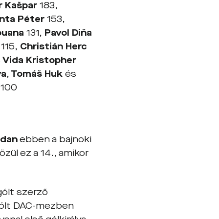
r Kašpar
183,
nta Péter
153,
ouana
131,
Pavol Diňa
ć
115,
Christián Herc
s
Vida Kristopher
ya
,
Tomáš Huk
és
n
100
dan
ebben a bajnoki
özül ez a 14., amikor
gólt szerző
 gólt DAC-mezben