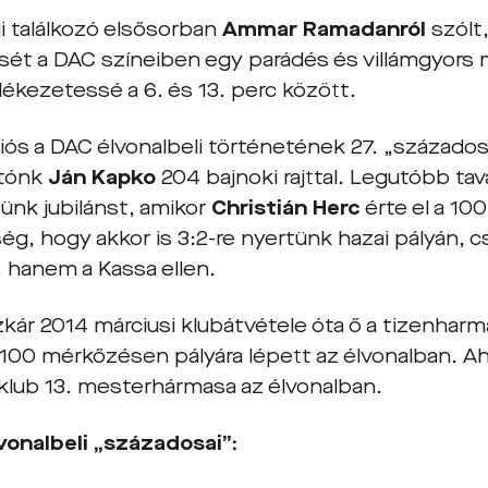
i találkozó elsősorban
Ammar Ramadanról
szólt,
ét a DAC színeiben egy parádés és villámgyors
lékezetessé a 6. és 13. perc között.
giós a DAC élvonalbeli történetének 27. „százados
rtónk
Ján Kapko
204 bajnoki rajttal. Legutóbb tava
ünk jubilánst, amikor
Christián Herc
érte el a 100
ég, hogy akkor is 3:2-re nyertünk hazai pályán,
, hanem a Kassa ellen.
zkár 2014 márciusi klubátvétele óta ő a tizenharm
 100 mérkőzésen pályára lépett az élvonalban. 
 klub 13. mesterhármasa az élvonalban.
vonalbeli „századosai”: