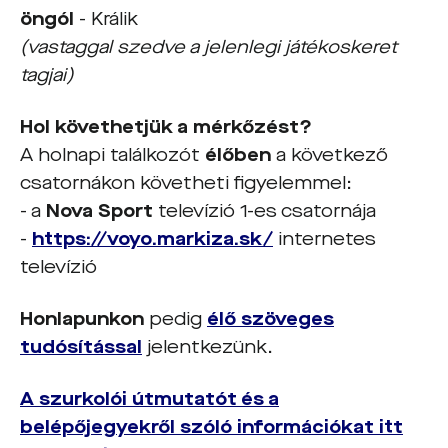
öngól
- Králik
(vastaggal szedve a jelenlegi játékoskeret
tagjai)
Hol követhetjük a mérkőzést?
A holnapi találkozót
élőben
a következő
csatornákon követheti figyelemmel:
- a
Nova Sport
televízió 1-es csatornája
-
https://voyo.markiza.sk/
internetes
televízió
Honlapunkon
pedig
élő szöveges
tudósítással
jelentkezünk.
A szurkolói útmutatót és a
belépőjegyekről szóló információkat itt