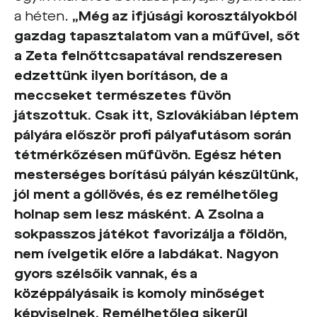
a héten.
„Még az ifjúsági korosztályokból
gazdag tapasztalatom van a műfűvel, sőt
a Zeta felnőttcsapatával rendszeresen
edzettünk ilyen borításon, de a
meccseket természetes füvön
játszottuk. Csak itt, Szlovákiában léptem
pályára először profi pályafutásom során
tétmérkőzésen műfüvön. Egész héten
mesterséges borítású pályán készültünk,
jól ment a góllövés, és ez remélhetőleg
holnap sem lesz másként. A Zsolna a
sokpasszos játékot favorizálja a földön,
nem ívelgetik előre a labdákat. Nagyon
gyors szélsőik vannak, és a
középpályásaik is komoly minőséget
képviselnek. Remélhetőleg sikerül