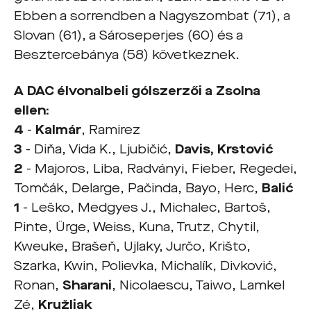
Ebben a sorrendben a Nagyszombat (71), a
Slovan (61), a Sároseperjes (60) és a
Besztercebánya (58) következnek.
A DAC élvonalbeli gólszerzői a Zsolna
ellen:
4
-
Kalmár
, Ramirez
3
- Diňa, Vida K., Ljubičić,
Davis, Krstović
2
- Majoros, Liba, Radványi, Fieber, Regedei,
Tomčák, Delarge, Pačinda, Bayo, Herc,
Balić
1
- Leško, Medgyes J., Michalec, Bartoš,
Pinte, Ürge, Weiss, Kuna, Trutz, Chytil,
Kweuke, Brašeň, Ujlaky, Jurčo, Krišto,
Szarka, Kwin, Polievka, Michalík, Divković,
Ronan,
Sharani
, Nicolaescu, Taiwo, Lamkel
Zé,
Kružliak