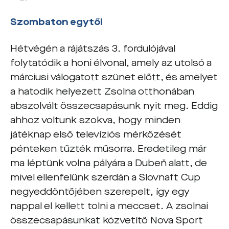
Szombaton egytől
Hétvégén a rájátszás 3. fordulójával
folytatódik a honi élvonal, amely az utolsó a
márciusi válogatott szünet előtt, és amelyet
a hatodik helyezett Zsolna otthonában
abszolvált összecsapásunk nyit meg. Eddig
ahhoz voltunk szokva, hogy minden
játéknap első televíziós mérkőzését
pénteken tűzték műsorra. Eredetileg már
ma léptünk volna pályára a Dubeň alatt, de
mivel ellenfelünk szerdán a Slovnaft Cup
negyeddöntőjében szerepelt, így egy
nappal el kellett tolni a meccset. A zsolnai
összecsapásunkat közvetítő Nova Sport