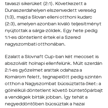
tavaszi sikerüket (2:1). Következett a
Dunaszerdahelyen elszenvedett vereség
(1:3), majd a Slovan elleni otthoni kudarc
(2:3), amelyen azonban kiváló teljesítményt
nyújtottak a sárga-zöldek. Egy hete pedig
1:1-es döntetlent értek el a Szered
nagyszombati otthonában.
Ezalatt a Slovnaft Cup-ban két meccset is
abszolvált holnapi ellenfelünk. Múlt szerdán
2:1-es győzelmet arattak odahaza a
Komárom felett, tegnapelőtt pedig szintén
otthon a Nagyszombat búcsúztatta őket: a
gólnélküli döntetlent követő büntetőpárbajt
a vendégek bírták jobban. Így tehát a
negyeddöntőben búcsúztak a hazai