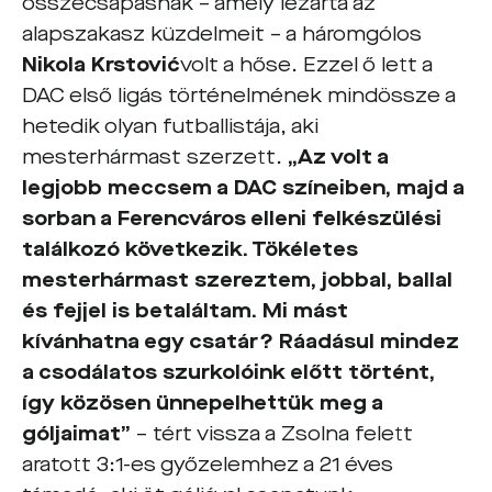
összecsapásnak – amely lezárta az
alapszakasz küzdelmeit – a háromgólos
Nikola Krstovi
ć
volt a hőse. Ezzel ő lett a
DAC első ligás történelmének mindössze a
hetedik olyan futballistája, aki
mesterhármast szerzett.
„Az volt a
legjobb meccsem a DAC színeiben, majd a
sorban a Ferencváros elleni felkészülési
találkozó következik. Tökéletes
mesterhármast szereztem, jobbal, ballal
és fejjel is betaláltam. Mi mást
kívánhatna egy csatár? Ráadásul mindez
a csodálatos szurkolóink előtt történt,
így közösen ünnepelhettük meg a
góljaimat”
– tért vissza a Zsolna felett
aratott 3:1-es győzelemhez a 21 éves