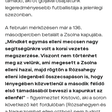
támadó, aki öt góljával csapatunk
legeredményesebb futballistája a jelenlegi
szezonban.
A februári mérkőzésen már a 136.
másodpercben betalált a Zsolna kapujába.
„Mindkét egymás elleni meccsen nagy
segítségünkre volt a korai vezetés
megszerzése. Viszont nem történhet
meg az velünk, ami megesett a Zsolna
elleni hazai, majd rögtön a Rózsahegy
elleni idegenbeli összecsapáson is, hogy
lényegében közvetlenül a második félidő
első támadásából beveszi a kapunkat az
ellenfél”
– figyelmeztet Krstović, aki a soron
következő két fordulóban (Rózsahegyen és
a Nagyszombat ellen otthon) nem tudott