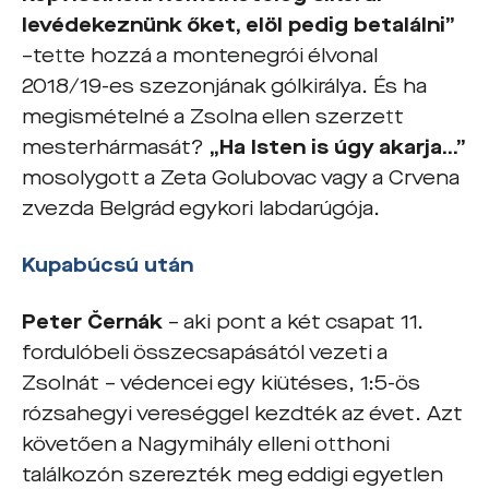
levédekeznünk őket, elöl pedig betalálni”
–tette hozzá a montenegrói élvonal
2018/19-es szezonjának gólkirálya. És ha
megismételné a Zsolna ellen szerzett
mesterhármasát?
„Ha Isten is úgy akarja…”
mosolygott a Zeta Golubovac vagy a Crvena
zvezda Belgrád egykori labdarúgója.
Kupabúcsú után
Peter
Č
ernák
– aki pont a két csapat 11.
fordulóbeli összecsapásától vezeti a
Zsolnát – védencei egy kiütéses, 1:5-ös
rózsahegyi vereséggel kezdték az évet. Azt
követően a Nagymihály elleni otthoni
találkozón szerezték meg eddigi egyetlen