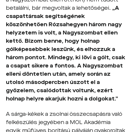
betalálni, bár megvoltak a lehetőségei.
„A
csapattársak segítségének
köszönhetően Rózsahegyen három nagy
helyzetem is volt, a Nagyszombat ellen
kettő. Bízom benne, hogy holnap
gólképesebbek leszünk, és elhozzuk a
három pontot. Mindegy, ki lövi a gólt, csak
a csapat sikere a fontos. A Nagyszombat
elleni döntetlen után, amely során az
utolsó másodpercben úszott el a
győzelem, csalódottak voltunk, ezért
holnap helyre akarjuk hozni a dolgokat.”
A sárga-kékek a zsolnai összecsapásra való
felkészülés jegyében a MOL Akadémia
egyik műfüves borítású pályáján gyakoroltak