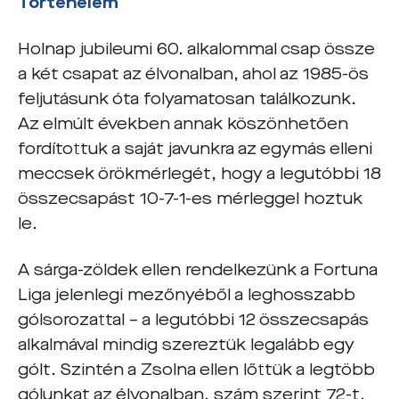
Történelem
Holnap jubileumi 60. alkalommal csap össze
a két csapat az élvonalban, ahol az 1985-ös
feljutásunk óta folyamatosan találkozunk.
Az elmúlt években annak köszönhetően
fordítottuk a saját javunkra az egymás elleni
meccsek örökmérlegét, hogy a legutóbbi 18
összecsapást 10-7-1-es mérleggel hoztuk
le.
A sárga-zöldek ellen rendelkezünk a Fortuna
Liga jelenlegi mezőnyéből a leghosszabb
gólsorozattal – a legutóbbi 12 összecsapás
alkalmával mindig szereztük legalább egy
gólt. Szintén a Zsolna ellen lőttük a legtöbb
gólunkat az élvonalban, szám szerint 72-t.