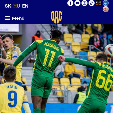
SK
HU
EN
Menü