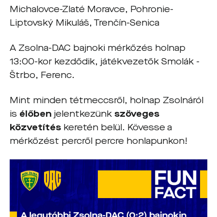
Michalovce-Zlaté Moravce, Pohronie-
Liptovský Mikuláš, Trenčín-Senica
A Zsolna-DAC bajnoki mérkőzés holnap
13:00-kor kezdődik, játékvezetők Smolák -
Štrbo, Ferenc.
Mint minden tétmeccsről, holnap Zsolnáról
is
élőben
jelentkezünk
szöveges
közvetítés
keretén belül. Kövesse a
mérkőzést percről percre honlapunkon!