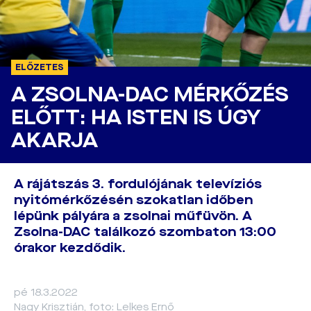
ELŐZETES
A ZSOLNA-DAC MÉRKŐZÉS
ELŐTT: HA ISTEN IS ÚGY
AKARJA
A rájátszás 3. fordulójának televíziós
nyitómérkőzésén szokatlan időben
lépünk pályára a zsolnai műfüvön. A
Zsolna-DAC találkozó szombaton 13:00
órakor kezdődik.
pé 18.3.2022
Nagy Krisztián, foto: Lelkes Ernő