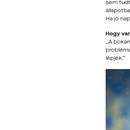
sem tudt
állapotb
Ha jó na
Hogy va
„A bokám
probléma
lépjek.”