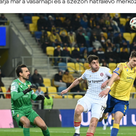
rja már a vasárnapi és a szezon hátralevő mérkőz