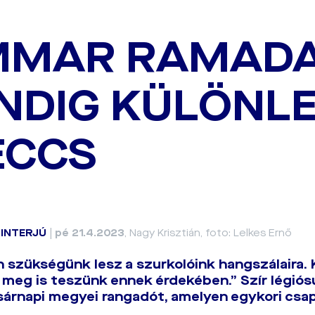
MAR RAMADA
NDIG KÜLÖNL
ECCS
|
INTERJÚ
|
pé 21.4.2023
, Nagy Krisztián, foto: Lelkes Ernő
n szükségünk lesz a szurkolóink hangszálaira. K
meg is teszünk ennek érdekében.” Szír légiós
sárnapi megyei rangadót, amelyen egykori csap