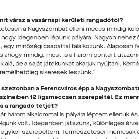
it vársz a vasárnapi kerületi rangadótól?
etesen a Nagyszombat elleni meccs mindig kül
y, hogy idegenben lépünk pályára. Nagyon nehéz
 egy minőségi csapattal találkozunk. Alaposan fe
és ahogy mindig, most is a három pontért utazu
 alá, de a saját játékunkat akarjuk nyújtani. Kemé
remélhetőleg sikeresek leszünk.”
 szezonban a Ferencváros épp a Nagyszombatn
színeiben 12 ligameccsen szerepeltél. Ez menn
 a rangadó tétjét?
ár három alkalommal is pályára léptem ellenük é
lgunk volt. Idegenben játszunk, különleges érzés
l egykor szerepeltem. Természetesen nemcsak 