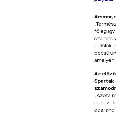
Ammar, m
„Termész
főleg íg
számítok,
belőlük 
becsülünk
amelyen 
Az előző
Spartak 
számodra
„Azóta m
nehéz do
oda, aho