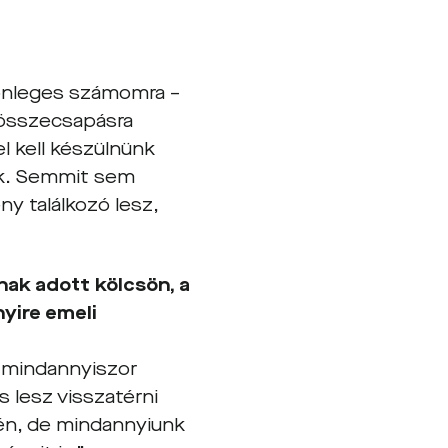
önleges számomra –
 összecsapásra
l kell készülnünk
nk. Semmit sem
ny találkozó lesz,
ak adott kölcsön, a
yire emeli
s mindannyiszor
 lesz visszatérni
én, de mindannyiunk