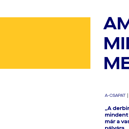
AM
MI
M
A-CSAPAT
„A derbi
mindent 
már a va
pályára.