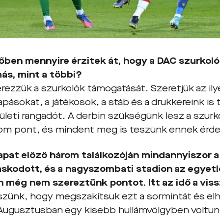
őben mennyire érzitek át, hogy a DAC szurkoló
s, mint a többi?
érezzük a szurkolók támogatását. Szeretjük az i
ásokat, a játékosok, a stáb és a drukkereink is t
ületi rangadót. A derbin szükségünk lesz a szurk
árom pont, és mindent meg is teszünk ennek érd
apat előző három találkozóján mindannyiszor a
skodott, és a nagyszombati stadion az egyetle
 még nem szereztünk pontot. Itt az idő a vis
szünk, hogy megszakítsuk ezt a sormintát és el
Augusztusban egy kisebb hullámvölgyben voltun