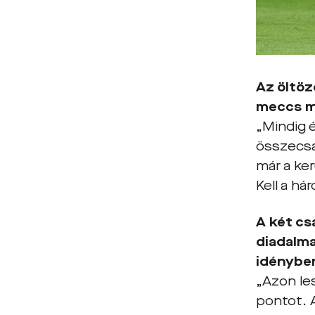
Az öltöz
meccs má
„Mindig 
összecsap
már a ker
Kell a h
A két cs
diadalma
idényben
„Azon le
pontot. 