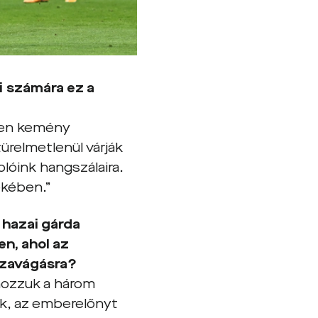
i számára ez a
lyen kemény
ürelmetlenül várják
olóink hangszálaira.
ekében.”
 hazai gárda
n, ahol az
szavágásra?
hozzuk a három
k, az emberelőnyt