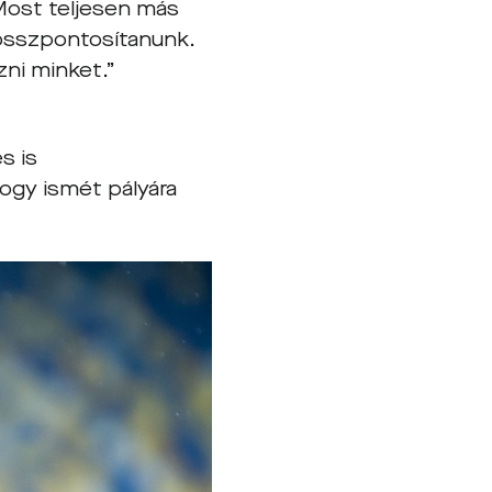
Most teljesen más
s összpontosítanunk.
ni minket.”
s is
ogy ismét pályára