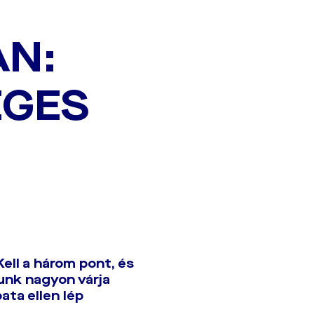
N:
EGES
ell a három pont, és
unk nagyon várja
ata ellen lép