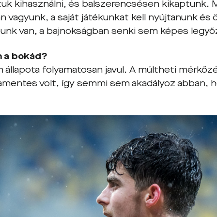
uk kihasználni, és balszerencsésen kikaptunk. 
an vagyunk, a saját játékunkat kell nyújtanunk é
punk van, a bajnokságban senki sem képes legyőz
n a bokád?
 állapota folyamatosan javul. A múltheti mérkőzé
mentes volt, így semmi sem akadályoz abban, h