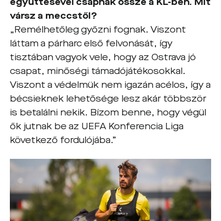
együttesével csapnak össze a KL-ben. Mit
vársz a meccstől?
„Remélhetőleg győzni fognak. Viszont
láttam a párharc első felvonását, így
tisztában vagyok vele, hogy az Ostrava jó
csapat, minőségi támadójátékosokkal.
Viszont a védelmük nem igazán acélos, így a
bécsieknek lehetősége lesz akár többször
is betalálni nekik. Bízom benne, hogy végül
ők jutnak be az UEFA Konferencia Liga
következő fordulójába.”