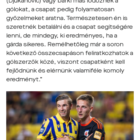
(Djukanović) vagy bárki más lődöznék a
gólokat, a csapat pedig folyamatosan
győzelmeket aratna. Természetesen én is
szeretnék betalálni és a csapat segítségére
lenni, de mindegy, ki eredményes, ha a
gárda sikeres. Remélhetőleg már a soron
következő összecsapáson feliratkozhatok a
gólszerzők közé, viszont csapatként kell
fejlődnünk és elérnünk valamiféle komoly
eredményt.”