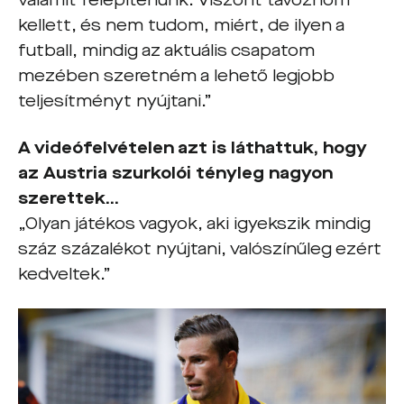
valamit felépítenünk. Viszont távoznom
kellett, és nem tudom, miért, de ilyen a
futball, mindig az aktuális csapatom
mezében szeretném a lehető legjobb
teljesítményt nyújtani.”
A videófelvételen azt is láthattuk, hogy
az Austria szurkolói tényleg nagyon
szerettek…
„Olyan játékos vagyok, aki igyekszik mindig
száz százalékot nyújtani, valószínűleg ezért
kedveltek.”