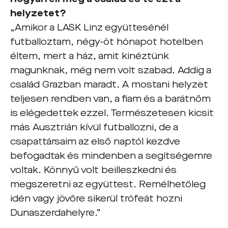
helyzetet?
„Amikor a LASK Linz együttesénél
futballoztam, négy-öt hónapot hotelben
éltem, mert a ház, amit kinéztünk
magunknak, még nem volt szabad. Addig a
család Grazban maradt. A mostani helyzet
teljesen rendben van, a fiam és a barátnőm
is elégedettek ezzel. Természetesen kicsit
más Ausztrián kívül futballozni, de a
csapattársaim az első naptól kezdve
befogadtak és mindenben a segítségemre
voltak. Könnyű volt beilleszkedni és
megszeretni az együttest. Remélhetőleg
idén vagy jövőre sikerül trófeát hozni
Dunaszerdahelyre.”