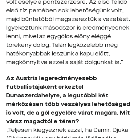
volt esélye a pontszerzésre. Az első félidő
első tíz percében sok lehetőségünk volt,
majd büntetőből megszereztük a vezetést.
Igyekeztünk másodszor is eredményesnek
lenni, mivel az egygólos előny eléggé
törékeny dolog. Talán legközelebb még
hatékonyabbak leszünk a kapu előtt,
megkönnyítve ezzel a saját dolgunkat is.”
Az Austria legeredményesebb
futballistájaként érkeztél
Dunaszerdahelyre, a legutóbbi két
mérkőzésen több veszélyes lehetőséged
is volt, de a gól egyelőre várat magára. Mit
vársz magadtól e téren?
„Teljesen kiegyeznék azzal, ha Damir, Djuka