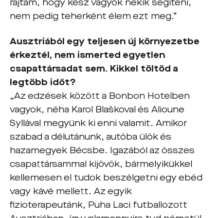
rajtam, hogy kész vagyok nekik segíteni,
nem pedig teherként élem ezt meg.”
Ausztriából egy teljesen új környezetbe
érkeztél, nem ismerted egyetlen
csapattársadat sem. Kikkel töltöd a
legtöbb időt?
„Az edzések között a Bonbon Hotelben
vagyok, néha Karol Blaškoval és Alioune
Syllával megyünk ki enni valamit. Amikor
szabad a délutánunk, autóba ülök és
hazamegyek Bécsbe. Igazából az összes
csapattársammal kijövök, bármelyikükkel
kellemesen el tudok beszélgetni egy ebéd
vagy kávé mellett. Az egyik
fizioterapeutánk, Puha Laci futballozott