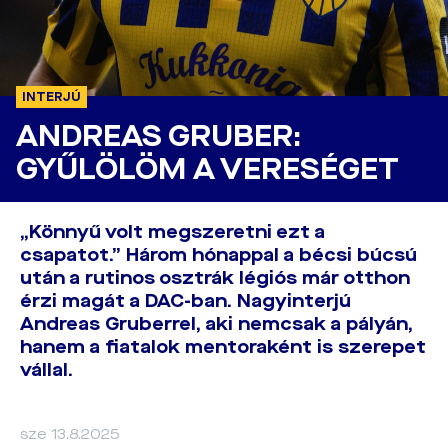
INTERJÚ
ANDREAS GRUBER:
GYŰLÖLÖM A VERESÉGET
„Könnyű volt megszeretni ezt a
csapatot.” Három hónappal a bécsi búcsú
után a rutinos osztrák légiós már otthon
érzi magát a DAC-ban. Nagyinterjú
Andreas Gruberrel, aki nemcsak a pályán,
hanem a fiatalok mentoraként is szerepet
vállal.
sze 13.8.2025