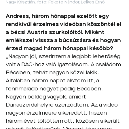
Nagy Krisztián, foto: Fekete Nándor, Lelkes Ernő
Andreas, három hónappal ezelőtt egy
rendkívül érzelmes videóban köszöntél el
a bécsi Austria szurkolóitól. Miként
emlékszel vissza a búcsúzásra és hogyan
érzed magad három hónappal később?
„Nagyon jól, szerintem a legjobb lehetőség
volt a DAC-hoz való igazolásom. A családom
Bécsben, tehát nagyon közel lakik.
Általában három napot alszom itt, a
fennmaradó négyet pedig Bécsben.
Nagyon boldog vagyok, amiért
Dunaszerdahelyre szerződtem. Az a videó
nagyon érzelmesre sikeredett, hiszen
három évet töltöttem ott, közösen sikerült