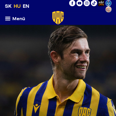
SK
HU
EN
Menü