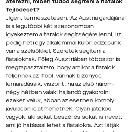
átérezni, miben tudod segíteni a fiatalok
fejlődését?
„Igen, természetesen. Az Austria gárdájánál
is a legutóbbi két szezonomban
igyekeztem a fiatalok segítségére lenni, itt
pedig heti egy alkalommal külön edzésünk
van a szélsőkkel. Szeretek segíteni a
fiataloknak. Főleg Ausztriában többször is
megtapasztaltam, hogy amikor a fiatalok
feljönnek az ifiből, vannak bizonyos
lemaradásaik, viszont, ha az első három-
négy hétben valaki hajlandó gyakorolni
ezeket velük, abban az esetben komoly
javuláson is átmehetnek. Olyan játékos
vagyok, aki sokat beszél és sokat is nevet,
ami jó hatással lehet a fiatalokra. Azt látják