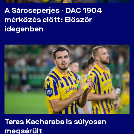
A Sároseperjes - DAC 1904
mérkőzés előtt: Először
idegenben
Taras Kacharaba is súlyosan
megsérült