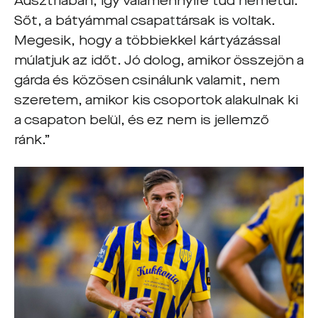
Ausztriában, így valamennyire tud németül.
Sőt, a bátyámmal csapattársak is voltak.
Megesik, hogy a többiekkel kártyázással
múlatjuk az időt. Jó dolog, amikor összejön a
gárda és közösen csinálunk valamit, nem
szeretem, amikor kis csoportok alakulnak ki
a csapaton belül, és ez nem is jellemző
ránk.”