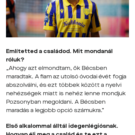
Említetted a családod. Mit mondanál
róluk?
„Ahogy azt elmondtam, ők Bécsben
maradtak. A fiam az utolsó óvodai évét fogja
abszolválni, és ezt többek között a nyelvi
nehézségek miatt is nehéz lenne mondjuk
Pozsonyban megoldani. A Bécsben
maradás a legjobb opció számukra.”
Első alkalommal álltál idegenlégiósnak.
Hogyan éli meg a család és te ezt a