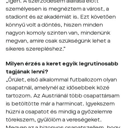
„Igen. A szerződésem aláírása előtt
személyesen is megnéztem a várost, a
stadiont és az akadémiát is. Ezt követően
könnyű volt a döntés, hiszen minden
nagyon komoly szinten van, mindenünk
megvan, amire csak szükségünk lehet a
sikeres szerepléshez.”
Milyen érzés a keret egyik legrutinosabb
tagjának lenni?
„Őrület, első alkalommal futballozom olyan
csapatnál, amelynél az idősebbek közé
tartozom. Az Austriánál több csapattársam
is betöltötte már a harmincat. Igyekszem
húzni a csapatot és mindig a győzelemre
törekszem, gyűlölöm a vereségeket.
Megvan az a bizonyos csapatszellem, hogy