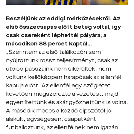
Beszéljünk az eddigi mérkőzésekről. Az
első összecsapás előtt beteg voltál, így
csak csereként léphettél pályára, a
másodikon 88 percet kaptál…
„Szerintem az első találkozón sem
nyújtottunk rossz teljesítményt, csak az
utolsó passzaink nem sikerültek, nem
voltunk kellőképpen harapósak az ellenfél
kapuja előtt. Az ellenfél egy szögletet
követően megszerezte a vezetést, majd
egyenlítettünk és akár győzhettünk is volna.
A második meccs a kezdő sípszótól jól
alakult, egységesen, csapatként
futballoztunk, az ellenfélnek nem igazán