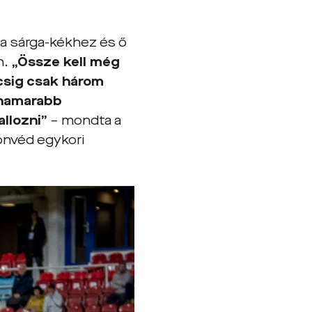
 a sárga-kékhez és ő
n.
„Össze kell még
ccsig csak három
ihamarabb
allozni”
– mondta a
onvéd egykori