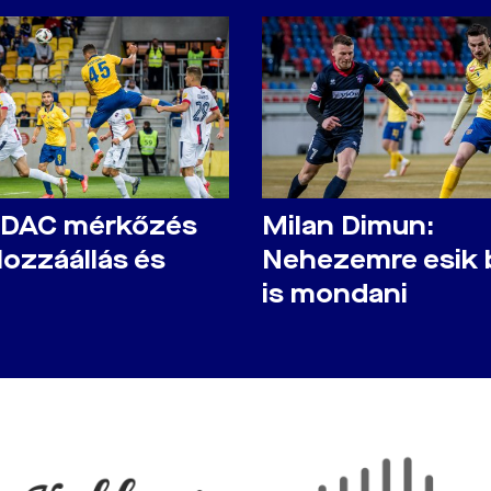
-DAC mérkőzés
Milan Dimun:
Hozzáállás és
Nehezemre esik 
is mondani