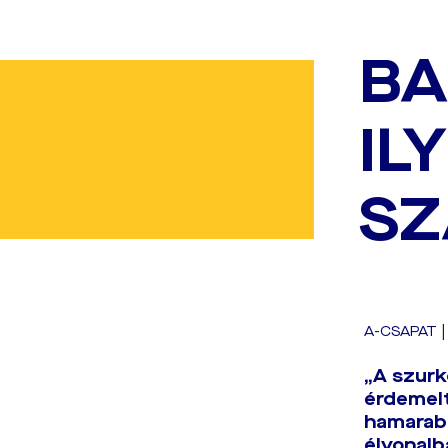
BA
IL
SZ
A-CSAPAT
„A szurk
érdemelt
hamarabb
élvonalb