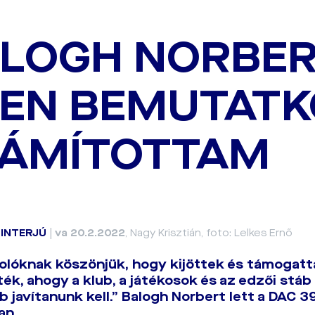
LOGH NORBER
YEN BEMUTAT
ÁMÍTOTTAM
|
INTERJÚ
|
va 20.2.2022
, Nagy Krisztián, foto: Lelkes Ernő
olóknak köszönjük, hogy kijöttek és támogat
ék, ahogy a klub, a játékosok és az edzői stáb
 javítanunk kell.” Balogh Norbert lett a DAC 39
an.