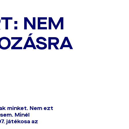
T: NEM
KOZÁSRA
tak minket. Nem ezt
 sem. Minél
7. játékosa az