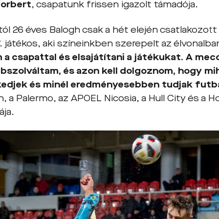
Norbert
, csapatunk frissen igazolt támadója.
ól 26 éves Balogh csak a hét elején csatlakozott
7. játékos, aki színeinkben szerepelt az élvonalba
a csapattal és elsajátítani a játékukat. A me
bszolváltam, és azon kell dolgoznom, hogy m
kedjek és minél eredményesebben tudjak futb
, a Palermo, az APOEL Nicosia, a Hull City és a H
ája.