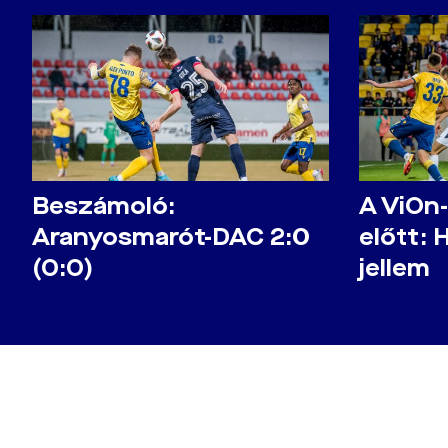
Beszámoló:
A ViOn
Aranyosmarót-DAC 2:0
előtt: 
(0:0)
jellem