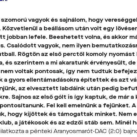
 szomorú vagyok és sajnálom, hogy vereségge
 Közvetlenül a beállásom után volt egy lövés
t jobban lefele. Beeshetett volna, és akkor má
. Csalódott vagyok, nem ilyen bemutatkozás
futball. Rögtön az első perctől komoly nyomást
a, és szerintem a mi akaratunk érvényesült, de
nem voltak pontosak, így nem tudtuk befejez
k a gyors ellentámadásokra építettek és azt v
njünk, az elvesztett labdáink után pedig befu
kre. Sajnos az első gólt is így kaptuk, de már
zpontosítanunk. Fel kell emelnünk a fejünket. 
k, hogy kijöttek és támogattak minket. Nem 
klub, a játékosok és az edzői stáb sem. Minél
ilatkozta a pénteki Aranyosmarót-DAC (2:0) baj