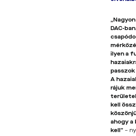
„Nagyon
DAC-ban.
csapódot
mérkőzés
ilyen a 
hazaiakr
passzok 
A hazaia
rájuk me
területe
kell öss
köszönjü
ahogy a 
kell”
– ny