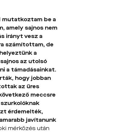
l mutatkoztam be a
em, amely sajnos nem
s irányt vesz a
ra számítottam, de
 helyeztünk a
 sajnos az utolsó
ni a támadásainkat.
árták, hogy jobban
tottak az üres
 a következő meccsre
A szurkolóknak
ezt érdemelték,
 hamarabb javítanunk
noki mérkőzés után