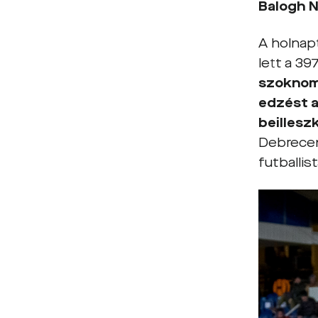
Balogh 
A holnapt
lett a 39
szoknom 
edzést a
beillesz
Debrecen
futballist